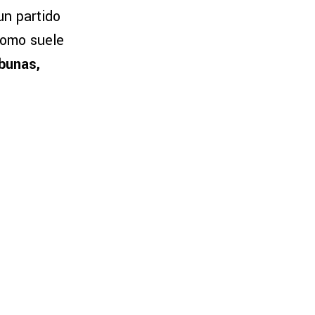
un partido
Como suele
ibunas,