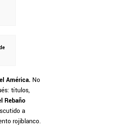
 de
el América.
No
és: títulos,
el Rebaño
scutido a
nto rojiblanco.