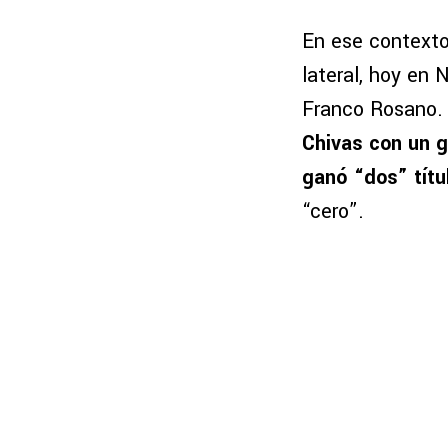
En ese context
lateral, hoy en 
Franco Rosano. 
Chivas con un g
ganó “dos” títu
“cero”.