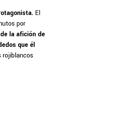
otagonista.
El
inutos por
de la afición de
dedos que él
s rojiblancos