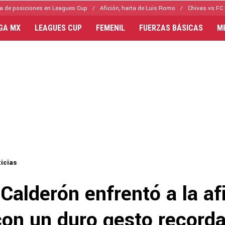
a de posiciones en Leagues Cup
Afición, harta de Luis Romo
Chivas vs FC 
IGA MX
LEAGUES CUP
FEMENIL
FUERZAS BÁSICAS
M
icias
 Calderón enfrentó a la af
con un duro gesto record