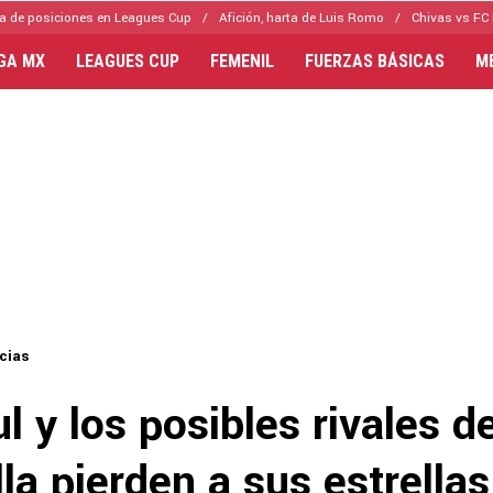
a de posiciones en Leagues Cup
Afición, harta de Luis Romo
Chivas vs FC 
IGA MX
LEAGUES CUP
FEMENIL
FUERZAS BÁSICAS
M
cias
l y los posibles rivales d
lla pierden a sus estrella