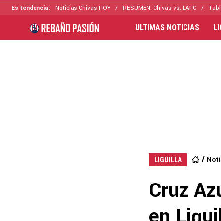
Es tendencia:
Noticias Chivas HOY
RESUMEN: Chivas vs. LAFC
Tabl
ULTIMAS NOTICIAS
L
Noti
LIGUILLA
Cruz Azu
en Ligui