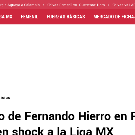
rgio Aguayo a Colombia
Chivas Femenil vs. Querétaro: Hora
Chivas vs LAF
IGA MX
FEMENIL
FUERZAS BÁSICAS
MERCADO DE FICHA
icias
rio de Fernando Hierro en
en shock a la Liga MX