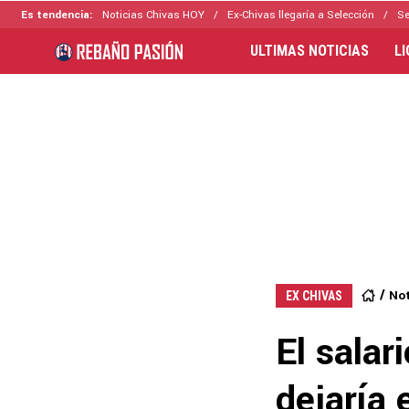
Es tendencia:
Noticias Chivas HOY
Ex-Chivas llegaría a Selección
Se
ULTIMAS NOTICIAS
L
Not
EX CHIVAS
El sala
dejaría 