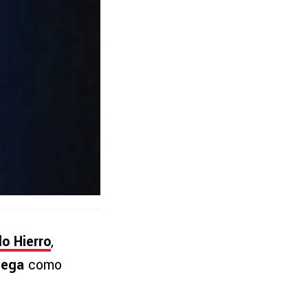
o Hierro
,
iega
como