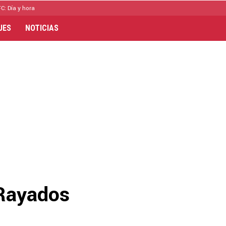
C: Día y hora
JES
NOTICIAS
 Rayados