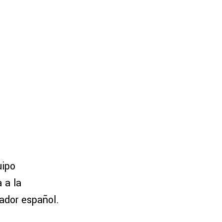
uipo
 a la
gador español.