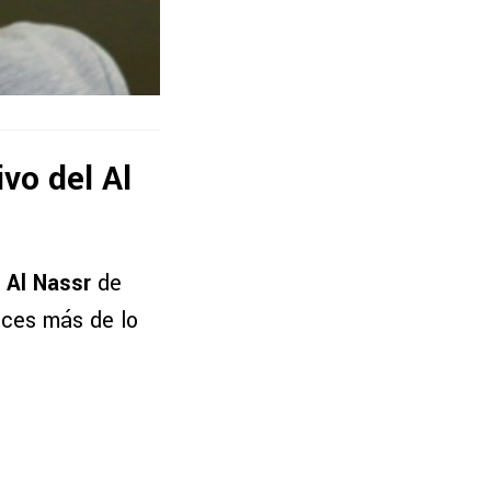
vo del Al
l
Al Nassr
de
eces más de lo