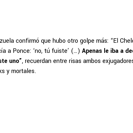
izuela confirmó que hubo otro golpe más: “El Che
cía a Ponce: ‘no, tú fuiste’ (…)
Apenas le iba a dec
ste uno”
, recuerdan entre risas ambos exjugadores
ks y mortales.