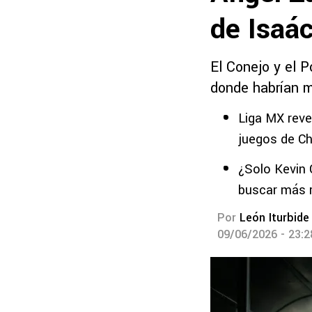
de Isaác
El Conejo y el P
donde habrían m
Liga MX revel
juegos de Ch
¿Solo Kevin 
buscar más 
Por
León Iturbide
09/06/2026 - 23: