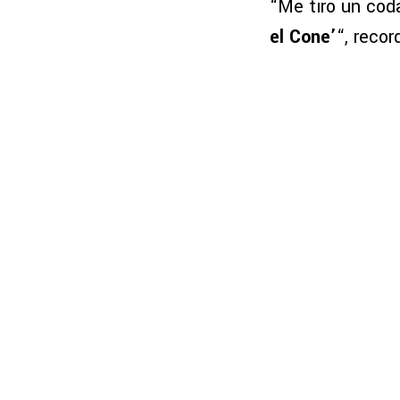
“Me tiró un cod
el Cone’
“, recor