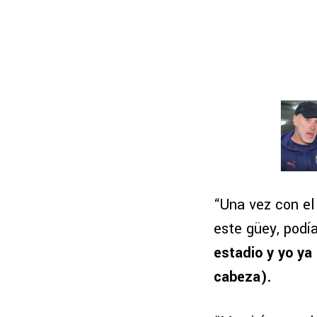
“Una vez con el 
este güey, podí
estadio y yo ya 
cabeza).