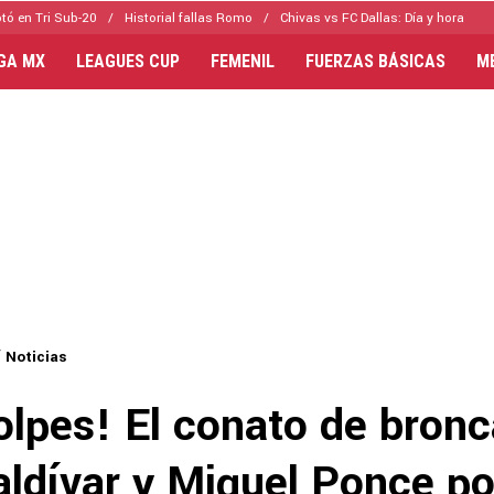
tó en Tri Sub-20
Historial fallas Romo
Chivas vs FC Dallas: Día y hora
IGA MX
LEAGUES CUP
FEMENIL
FUERZAS BÁSICAS
M
Noticias
olpes! El conato de bronc
aldívar y Miguel Ponce po