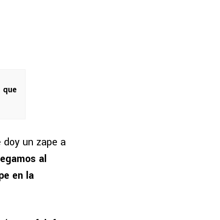
o que
e doy un zape a
legamos al
pe en la