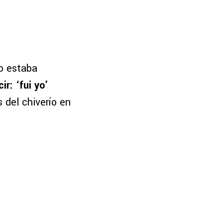
lo estaba
ir: ‘fui yo’
 del chiverío en