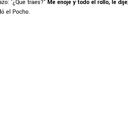
azo: ‘¿Qué traes?
‘ Me enojé y todo el rollo, le dije
dó el Pocho.