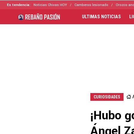
Es tendencia:
Noticias Chivas HOY
Camberos lesionado
Orozco ano
ULTIMAS NOTICIAS
L
CURIOSIDADES
¡Hubo g
Ángel Z