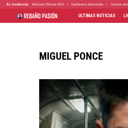
Es tendencia:
Noticias Chivas HOY
Camberos lesionado
Orozco ano
ULTIMAS NOTICIAS
L
MIGUEL PONCE