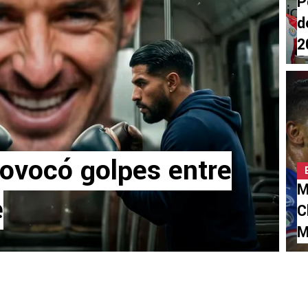
P
d
2
ovocó golpes entre
M
e
C
M