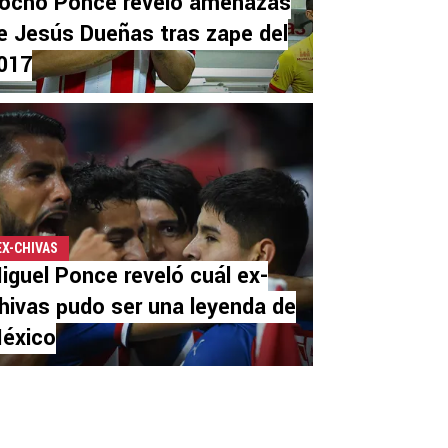
ocho Ponce reveló amenazas
e Jesús Dueñas tras zape del
017
EX-CHIVAS
iguel Ponce reveló cuál ex-
hivas pudo ser una leyenda de
éxico