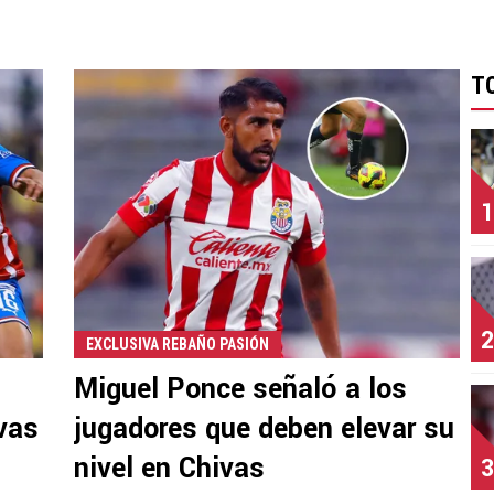
T
1
2
EXCLUSIVA REBAÑO PASIÓN
Miguel Ponce señaló a los
vas
jugadores que deben elevar su
nivel en Chivas
3