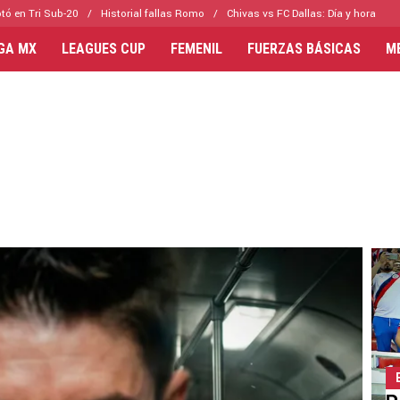
tó en Tri Sub-20
Historial fallas Romo
Chivas vs FC Dallas: Día y hora
IGA MX
LEAGUES CUP
FEMENIL
FUERZAS BÁSICAS
M