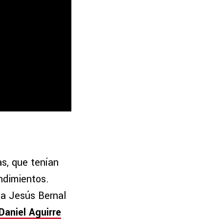
as, que tenían
ndimientos.
ta Jesús Bernal
Daniel Aguirre