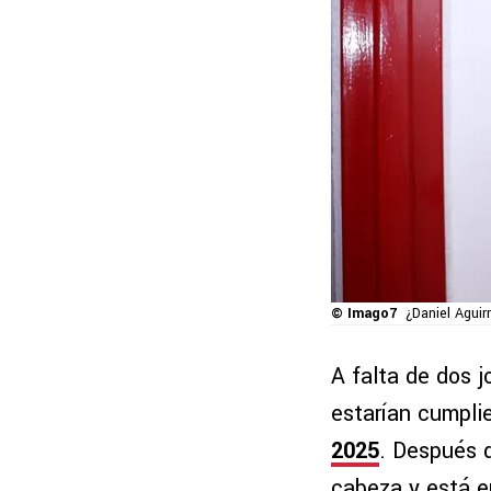
© Imago7
¿Daniel Aguir
A falta de dos j
estarían cumplie
2025
. Después 
cabeza y está en