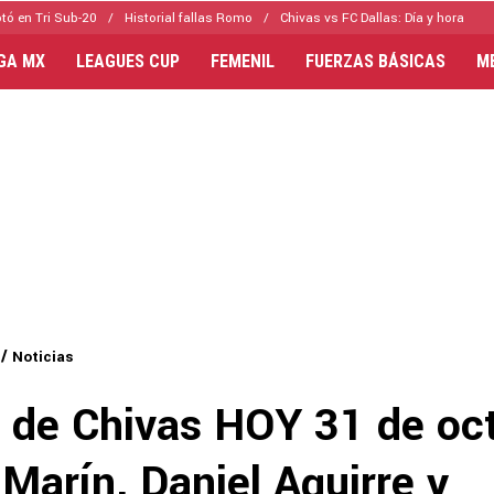
tó en Tri Sub-20
Historial fallas Romo
Chivas vs FC Dallas: Día y hora
IGA MX
LEAGUES CUP
FEMENIL
FUERZAS BÁSICAS
M
Noticias
s de Chivas HOY 31 de oc
Marín, Daniel Aguirre y