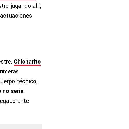
re jugando allí,
 actuaciones
estre,
Chicharito
primeras
cuerpo técnico,
 no sería
elegado ante