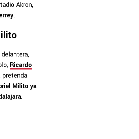
stadio Akron,
errey
.
lito
 delantera,
plo,
Ricardo
a pretenda
riel Milito ya
dalajara.