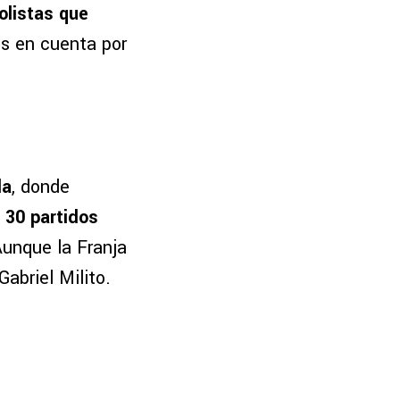
bolistas que
os en cuenta por
la
, donde
 30 partidos
Aunque la Franja
abriel Milito.