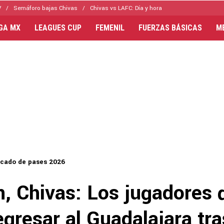
V
Semáforo bajas Chivas
Chivas vs LAFC: Día y hora
IGA MX
LEAGUES CUP
FEMENIL
FUERZAS BÁSICAS
M
cado de pases 2026
n, Chivas: Los jugadores 
gresar al Guadalajara tra