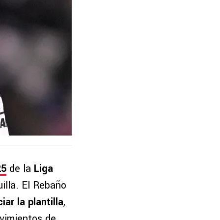
25
de la
Liga
uilla. El Rebaño
iar la plantilla
,
ovimientos de