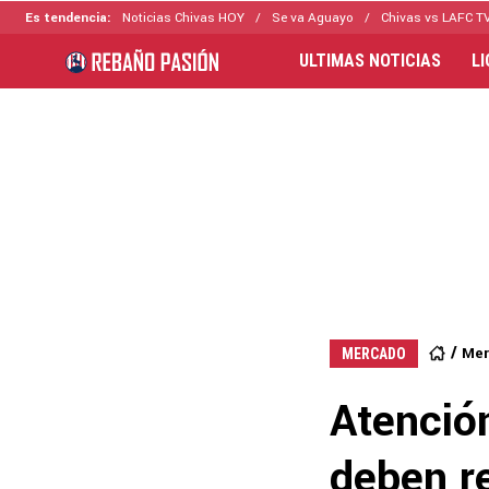
Es tendencia:
Noticias Chivas HOY
Se va Aguayo
Chivas vs LAFC T
ULTIMAS NOTICIAS
L
Mer
MERCADO
Atenció
deben re