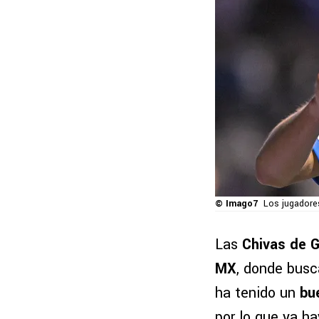
© Imago7
Los jugadore
Las
Chivas de G
MX
, donde busc
ha tenido un
bu
por lo que ya h