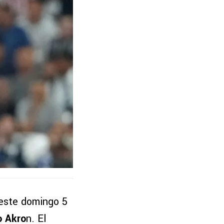
este domingo 5
o Akro
n. El