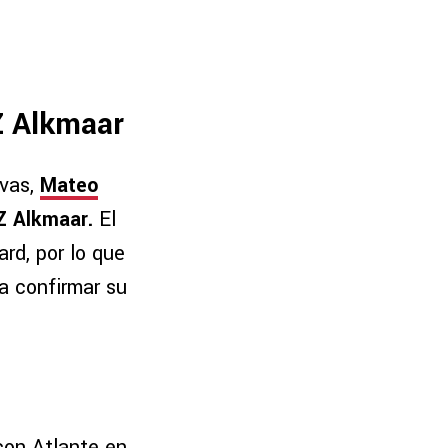
Z Alkmaar
ivas,
Mateo
AZ Alkmaar.
El
ard, por lo que
a confirmar su
 con Atlante en