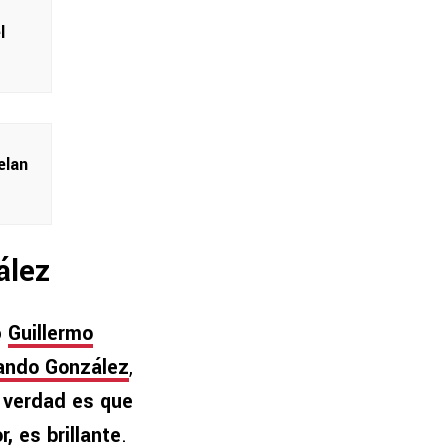
l
elan
ález
o
Guillermo
ndo González
,
 verdad es que
 es brillante
.