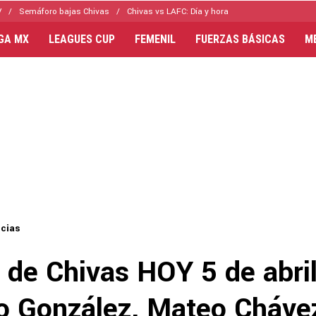
V
Semáforo bajas Chivas
Chivas vs LAFC: Día y hora
IGA MX
LEAGUES CUP
FEMENIL
FUERZAS BÁSICAS
M
icias
 de Chivas HOY 5 de abril
 González, Mateo Chávez