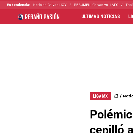
Es tendencia:
Noticias Chivas HOY
RESUMEN: Chivas vs. LAFC
Tabl
ULTIMAS NOTICIAS
L
Noti
LIGA MX
Polémic
cepilló 