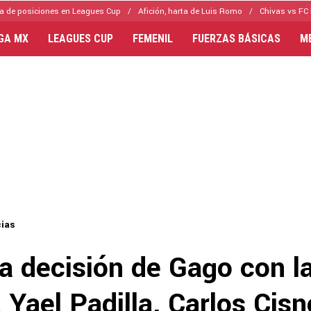
a de posiciones en Leagues Cup
Afición, harta de Luis Romo
Chivas vs FC 
IGA MX
LEAGUES CUP
FEMENIL
FUERZAS BÁSICAS
M
cias
a decisión de Gago con l
a Yael Padilla, Carlos Cis