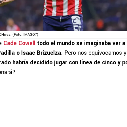
 CHivas. (Foto: IMAGO7)
de
Cade Cowell
todo el mundo se imaginaba ver a 
adilla o Isaac Brizuelza
. Pero nos equivocamos y
ado habría decidido jugar con línea de cinco y 
onará?