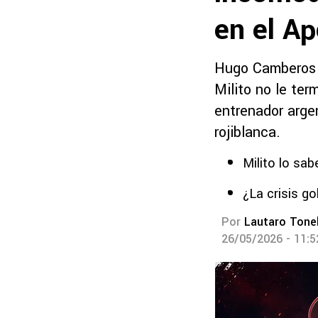
en el A
Hugo Camberos e
Milito no le te
entrenador arge
rojiblanca.
Milito lo sa
¿La crisis 
Por
Lautaro Tonel
26/05/2026 - 11: