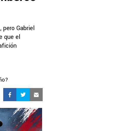
 pero Gabriel
e que el
afición
eño?