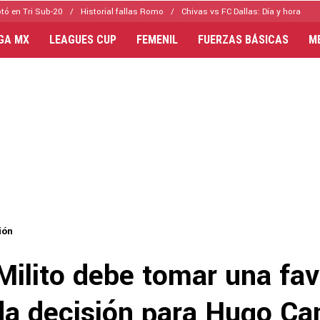
tó en Tri Sub-20
Historial fallas Romo
Chivas vs FC Dallas: Día y hora
IGA MX
LEAGUES CUP
FEMENIL
FUERZAS BÁSICAS
M
ión
Milito debe tomar una fav
a decisión para Hugo C