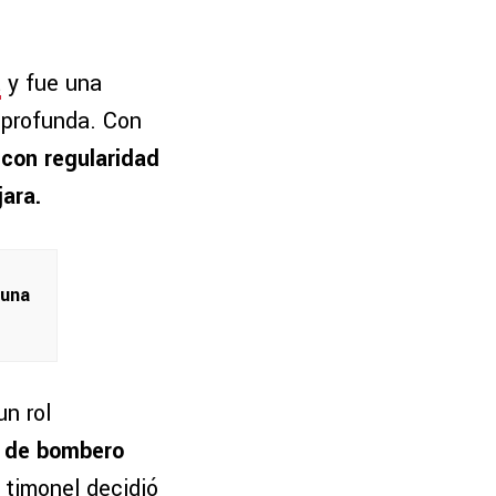
t
y fue una
 profunda. Con
 con regularidad
ara.
 una
un rol
 de bombero
l timonel decidió