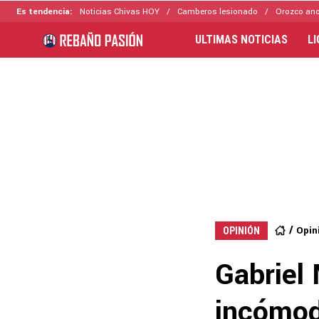
Es tendencia:
Noticias Chivas HOY
Camberos lesionado
Orozco ano
ULTIMAS NOTICIAS
L
Opin
OPINIÓN
Gabriel 
incómod