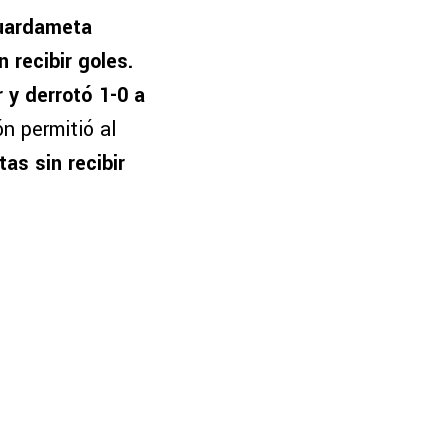
guardameta
 recibir goles.
r y derrotó 1-0 a
ón permitió al
as sin recibir