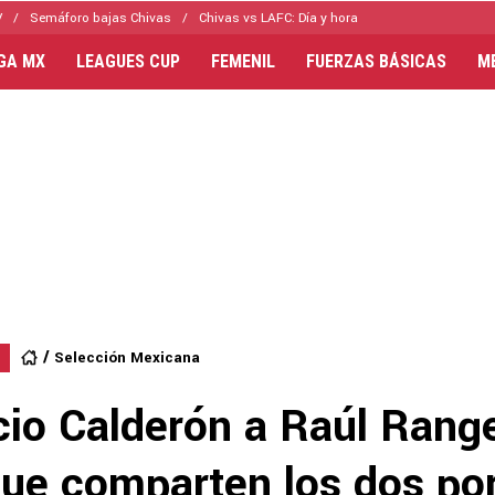
V
Semáforo bajas Chivas
Chivas vs LAFC: Día y hora
IGA MX
LEAGUES CUP
FEMENIL
FUERZAS BÁSICAS
M
Selección Mexicana
io Calderón a Raúl Range
que comparten los dos po