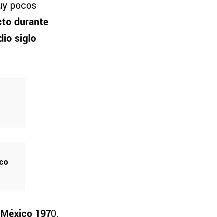
muy pocos
cto durante
io siglo
zco
 México 197
0.