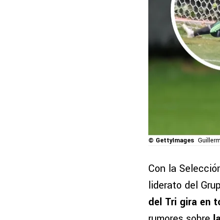
© GettyImages
Guiller
Con la Selección
liderato del Gr
del Tri gira en t
rumores sobre
l