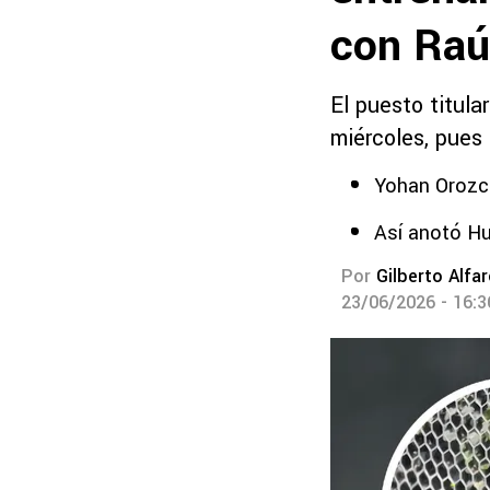
con Raú
El puesto titula
miércoles, pues
Yohan Orozco
Así anotó Hu
Por
Gilberto Alfa
23/06/2026 - 16: