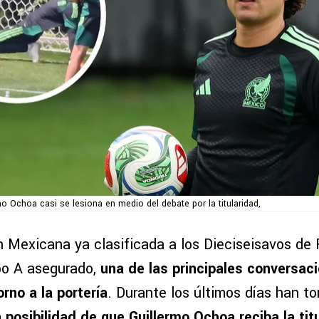
mo Ochoa casi se lesiona en medio del debate por la titularidad,
 Mexicana ya clasificada a los Dieciseisavos de F
upo A asegurado,
una de las principales conversac
orno a la portería
. Durante los últimos días han t
a posibilidad de que Guillermo Ochoa reciba la tit