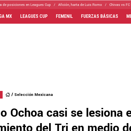
a de posiciones en Leagues Cup
Afición, harta de Luis Romo
Chivas vs FC 
IGA MX
LEAGUES CUP
FEMENIL
FUERZAS BÁSICAS
M
Selección Mexicana
o Ochoa casi se lesiona e
iento del Tri en medio d