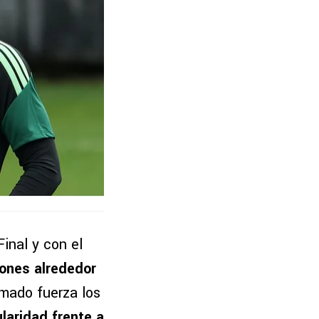
inal y con el
iones alrededor
omado fuerza los
ularidad frente a