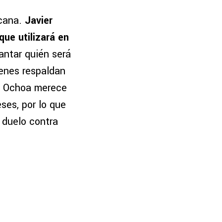
icana.
Javier
ue utilizará en
ntar quién será
ienes respaldan
mo Ochoa merece
ses, por lo que
 duelo contra