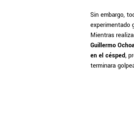
Sin embargo, tod
experimentado g
Mientras realiza
Guillermo Ochoa
en el césped
, p
terminara golpeá