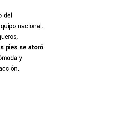
o del
quipo nacional.
queros,
s pies se atoró
cómoda y
acción.