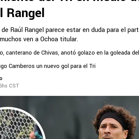
l Rangel
r de Raúl Rangel parece estar en duda para el par
 muchos ven a Ochoa titular.
, canterano de Chivas, anotó golazo en la goleada del
go Camberos un nuevo gol para el Tri
ro
36hs CST