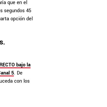
ría que en el
los segundos 45
arta opción del
s.
IRECTO bajo la
Canal 5
. De
suceda con los