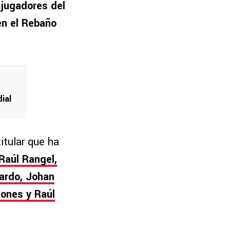
 jugadores del
en el Rebaño
ial
titular que ha
Raúl Rangel,
lardo, Johan
ñones y Raúl