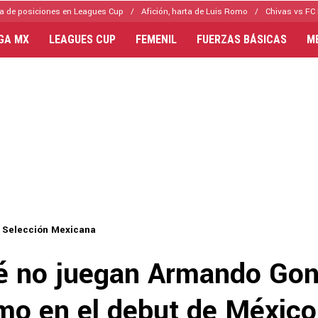
a de posiciones en Leagues Cup
Afición, harta de Luis Romo
Chivas vs FC 
IGA MX
LEAGUES CUP
FEMENIL
FUERZAS BÁSICAS
M
Selección Mexicana
é no juegan Armando Gon
mo en el debut de México