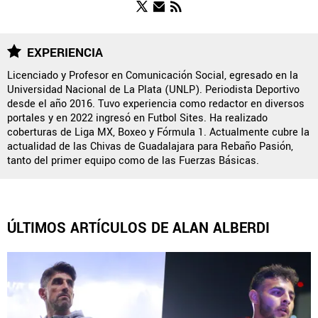
NOTICIAS
EXPERIENCIA
Licenciado y Profesor en Comunicación Social, egresado en la
Universidad Nacional de La Plata (UNLP). Periodista Deportivo
QUIENES SOMOS
|
STAFF
|
CONTACTO
|
desde el año 2016. Tuvo experiencia como redactor en diversos
portales y en 2022 ingresó en Futbol Sites. Ha realizado
ESCRIBE EN REBAÑO PASIÓN
coberturas de Liga MX, Boxeo y Fórmula 1. Actualmente cubre la
actualidad de las Chivas de Guadalajara para Rebaño Pasión,
Rebaño Pasión es una sección especial del portal
tanto del primer equipo como de las Fuerzas Básicas.
Bolavip.com con información destinada a los fans del Club
Chivas.
Esta sección no tiene relación alguna con el club. Para visitar
el sitio oficial
haz click aquí
ÚLTIMOS ARTÍCULOS DE ALAN ALBERDI
Términos y Condiciones
Políticas de Privacidad
Política Editorial
Ad Choices