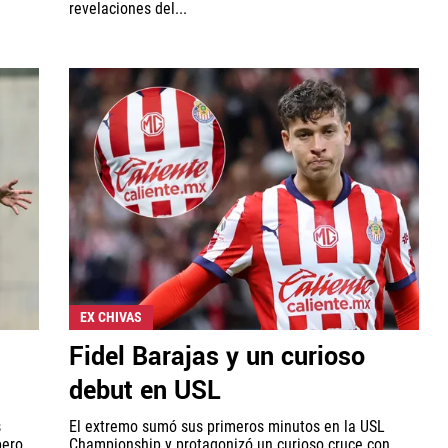
revelaciones del...
EX CHIVAS
Fidel Barajas y un curioso
debut en USL
s
El extremo sumó sus primeros minutos en la USL
pero
Championship y protagonizó un curioso cruce con