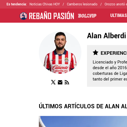
Es tendencia
:
Noticias Chivas HOY
Camberos lesionado
Orozco anotó e
ULTIMAS
Alan Alberdi
EXPERIENC
Licenciado y Prof
desde el año 2016.
coberturas de Lig
tanto del primer 
ÚLTIMOS ARTÍCULOS DE ALAN A