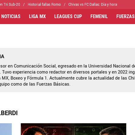
n Tri Sub-20
Historial fallas Romo
Chivas vs FC Dallas: Día y hora
 NOTICIAS
LIGA MX
LEAGUES CUP
FEMENIL
FUERZAS
IA
esor en Comunicación Social, egresado en la Universidad Nacional de
 Tuvo experiencia como redactor en diversos portales y en 2022 ing
a MX, Boxeo y Fórmula 1. Actualmente cubre la actualidad de las Ch
equipo como de las Fuerzas Básicas.
LBERDI