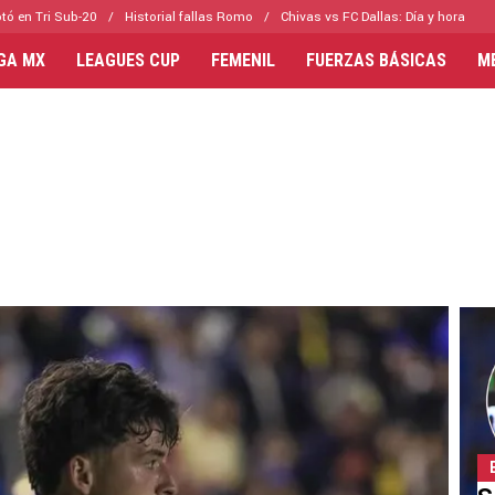
tó en Tri Sub-20
Historial fallas Romo
Chivas vs FC Dallas: Día y hora
IGA MX
LEAGUES CUP
FEMENIL
FUERZAS BÁSICAS
M