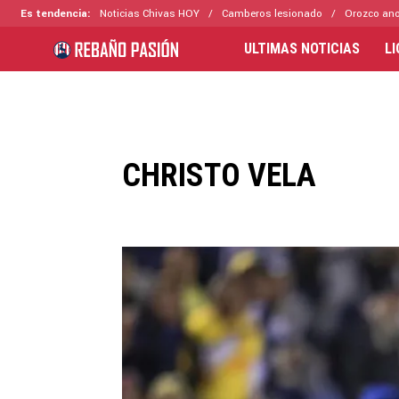
Es tendencia:
Noticias Chivas HOY
Camberos lesionado
Orozco ano
ULTIMAS NOTICIAS
L
CHRISTO VELA