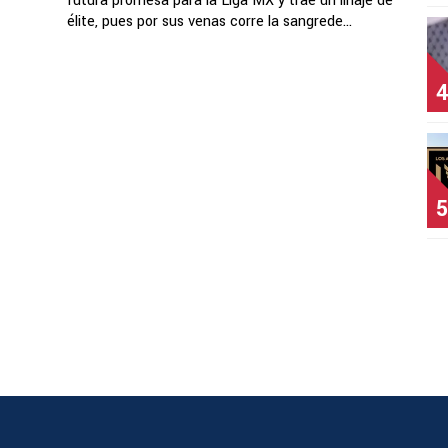
futura promesa para la Liga MX y trae un linaje de
élite, pues por sus venas corre la sangrede...
4
5