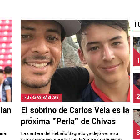
T
1
2
FUERZAS BÁSICAS
llan
El sobrino de Carlos Vela es la
próxima "Perla" de Chivas
3
ria
La cantera del Rebaño Sagrado ya dejó ver a su