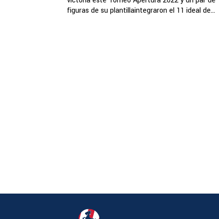
victoria este Torneo Apertura 2022 y un par de
figuras de su plantillaintegraron el 11 ideal de...