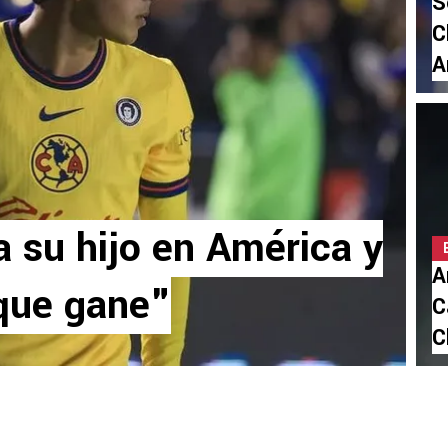
S
C
A
a su hijo en América y
A
 que gane"
C
C