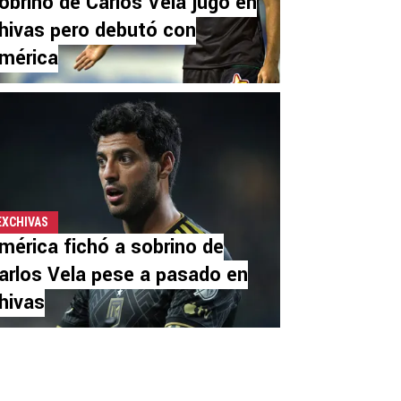
obrino de Carlos Vela jugó en
hivas pero debutó con
mérica
EXCHIVAS
mérica fichó a sobrino de
arlos Vela pese a pasado en
hivas