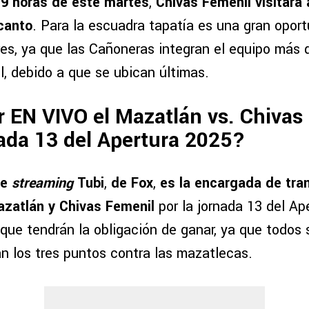
 19 horas de este martes
,
Chivas Femenil visitará
ncanto
. Para la escuadra tapatía es una gran oport
es, ya que las Cañoneras integran el equipo más d
, debido a que se ubican últimas.
 EN VIVO el Mazatlán vs. Chivas
nada 13 del Apertura 2025?
de
streaming
Tubi
,
de Fox
,
es la encargada de tran
azatlán y Chivas Femenil
por la jornada 13 del Ap
 que tendrán la obligación de ganar, ya que todos 
an los tres puntos contra las mazatlecas.