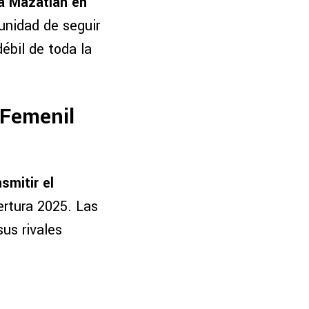
 a Mazatlán en
unidad de seguir
ébil de toda la
 Femenil
smitir el
ertura 2025. Las
sus rivales