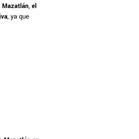
a Mazatlán
,
el
iva
, ya que