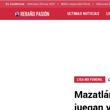
Es tendencia:
Noticias Chivas HOY
Milito respondió River
Cláusula 
ULTIMAS NOTICIAS
L
LIGA MX FEMENIL
Mazatlá
juegan 