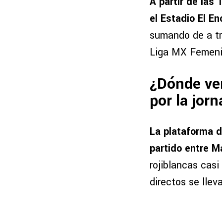
A partir de las
el Estadio El E
sumando de a tr
Liga MX Femenil
¿Dónde ver
por la jor
La plataforma 
partido entre M
rojiblancas casi
directos se llev