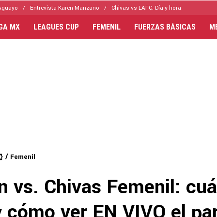
Aguayo
Entrevista Karen Manzano
Chivas vs LAFC: Día y hora
IGA MX
LEAGUES CUP
FEMENIL
FUERZAS BÁSICAS
M
Femenil
n vs. Chivas Femenil: cu
y cómo ver EN VIVO el par