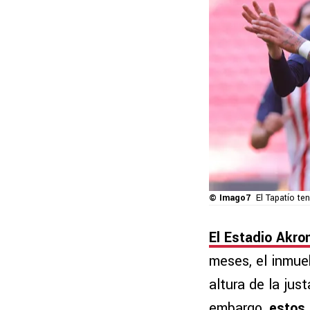
© Imago7
El Tapatío te
El Estadio Akro
meses, el inmueb
altura de la jus
embargo,
estos 