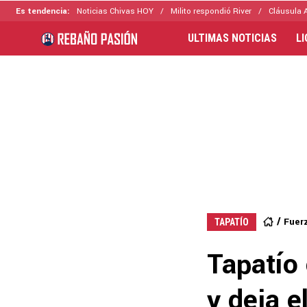
Es tendencia:
Noticias Chivas HOY
Milito respondió River
Cláusula 
ULTIMAS NOTICIAS
L
Fuer
TAPATÍO
Tapatío 
y deja e