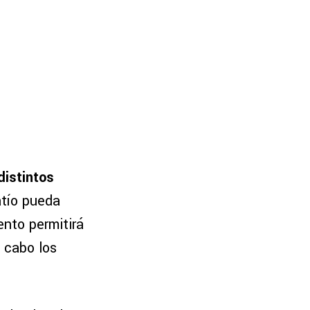
distintos
atío pueda
ento permitirá
 cabo los