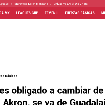
Aguayo
Entrevista Karen Manzano
Chivas vs LAFC: Día y hora
IGA MX
LEAGUES CUP
FEMENIL
FUERZAS BÁSICAS
M
zas Básicas
es obligado a cambiar de
l Akron, se va de Guadala