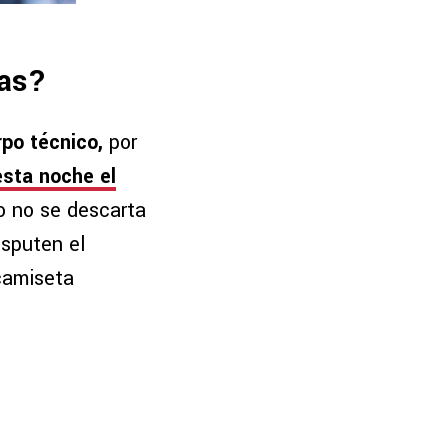
vas?
rpo técnico,
por
esta noche el
o no se descarta
isputen el
 camiseta