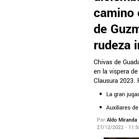
camino 
de Guzm
rudeza i
Chivas de Guada
en la víspera d
Clausura 2023. 
La gran juga
Auxiliares de
Por
Aldo Miranda
27/12/2022 - 11: