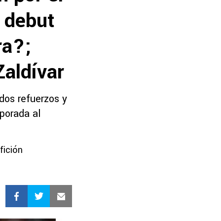
 debut
ra?;
Zaldívar
dos refuerzos y
porada al
fición