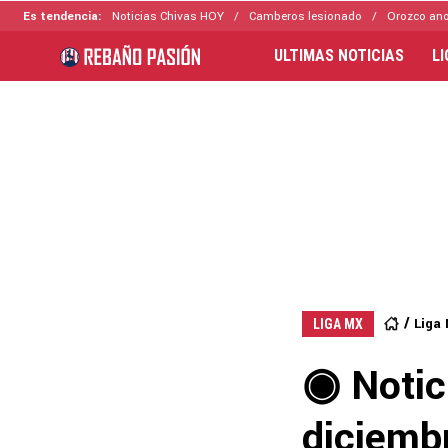
Es tendencia:
Noticias Chivas HOY
Camberos lesionado
Orozco ano
ULTIMAS NOTICIAS
L
Liga
LIGA MX
◉ Notic
diciembr