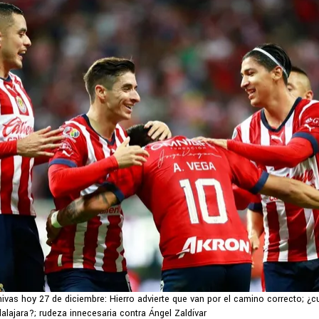
ivas hoy 27 de diciembre: Hierro advierte que van por el camino correcto; ¿c
ajara?; rudeza innecesaria contra Ángel Zaldívar