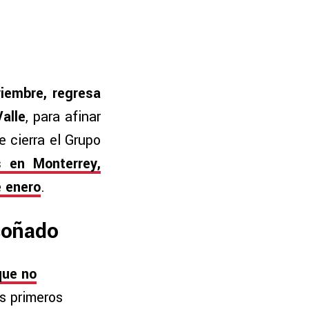
iembre, regresa
alle
, para afinar
e cierra el Grupo
 en Monterrey,
e enero
.
 soñado
que no
s primeros