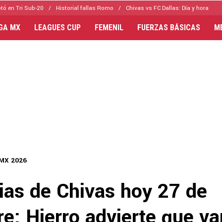
tó en Tri Sub-20
Historial fallas Romo
Chivas vs FC Dallas: Día y hora
IGA MX
LEAGUES CUP
FEMENIL
FUERZAS BÁSICAS
M
 MX 2026
ias de Chivas hoy 27 de
e: Hierro advierte que va