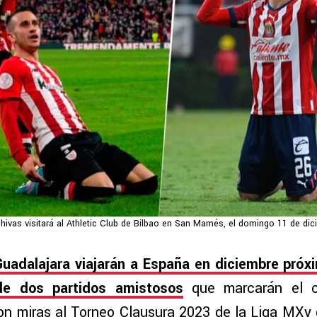
hivas visitará al Athletic Club de Bilbao en San Mamés, el domingo 11 de di
uadalajara viajarán a España en diciembre próx
de dos partidos amistosos
que marcarán el 
n miras al Torneo Clausura 2023 de la Liga MXy q