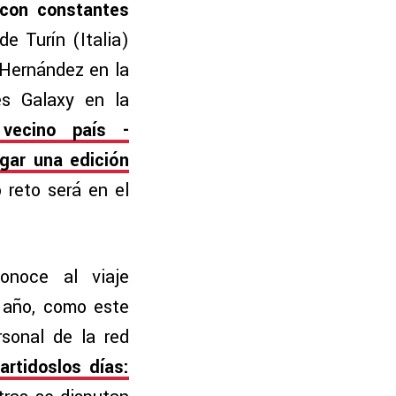
 con constantes
e Turín (Italia)
Hernández en la
es Galaxy en la
 vecino país -
ugar una edición
o reto será en el
onoce al viaje
o año, como este
sonal de la red
artidoslos días: