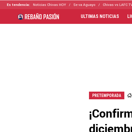
Es tendencia:
Noticias Chivas HOY
Se va Aguayo
Chivas vs LAFC T
ULTIMAS NOTICIAS
L
PRETEMPORADA
¡Confir
diciembr