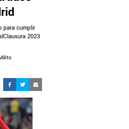
rid
o para cumplir
alClausura 2023
Milito