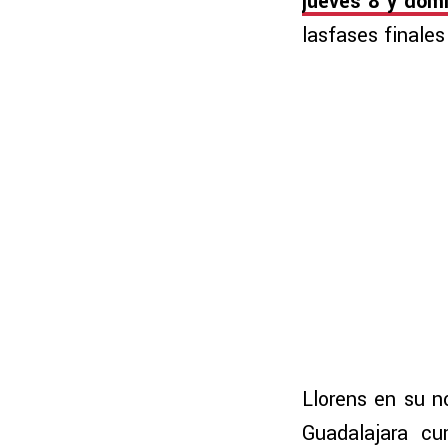
jueves 8 y domi
lasfases finale
Llorens en su n
Guadalajara cu