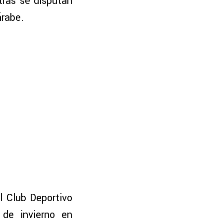
tras se disputan
árabe.
l Club Deportivo
 de invierno en