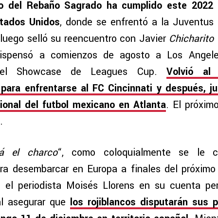
po del Rebaño Sagrado ha cumplido este 2022
stados Unidos
, donde se enfrentó a la Juventus d
luego selló su reencuentro con Javier
Chicharito
dispensó a comienzos de agosto a Los Angel
 del Showcase de Leagues Cup.
Volvió al
para enfrentarse al FC Cincinnati y después, j
ional del futbol mexicano en Atlanta
. El próxim
.
rá el charco
“, como coloquialmente se le c
ara desembarcar en Europa a finales del próxim
ó el periodista Moisés Llorens en su cuenta per
al asegurar que
los rojiblancos disputarán sus p