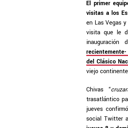
El primer equi
visitas a los E
en Las Vegas y 
visita que le 
inauguración
recientemente- 
del Clásico Nac
viejo continente
Chivas “
cruza
trasatlántico p
jueves confirm
social Twitter 