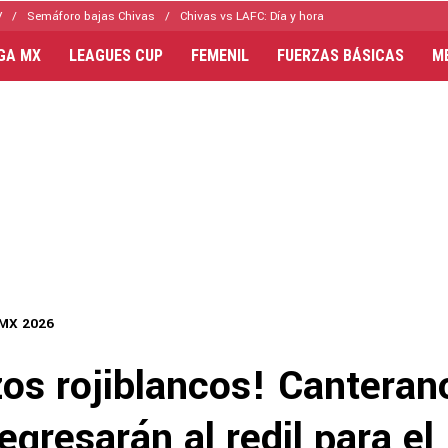
V
Semáforo bajas Chivas
Chivas vs LAFC: Día y hora
IGA MX
LEAGUES CUP
FEMENIL
FUERZAS BÁSICAS
M
 MX 2026
zos rojiblancos! Canteran
egresarán al redil para el