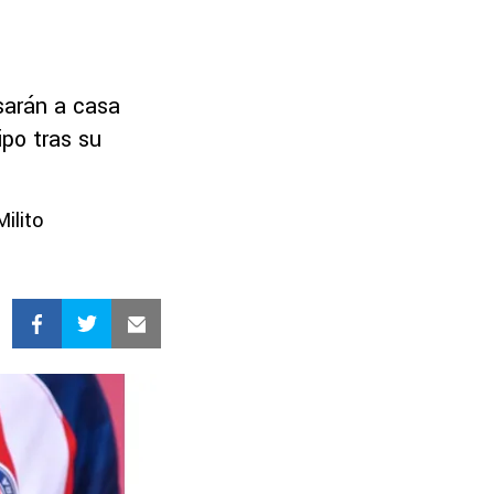
esarán a casa
ipo tras su
Milito