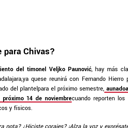
e para Chivas?
ento del timonel Veljko Paunović
, hay más cla
dalajara,ya quese reunirá con Fernando Hierro 
ado del plantelpara el próximo semestre,
aunadoal
l próximo 14 de noviembre
cuando reporten los 
s y físicos.
ra nota? ¿Hiciste corajes? ¡Alza la voz y exprésat