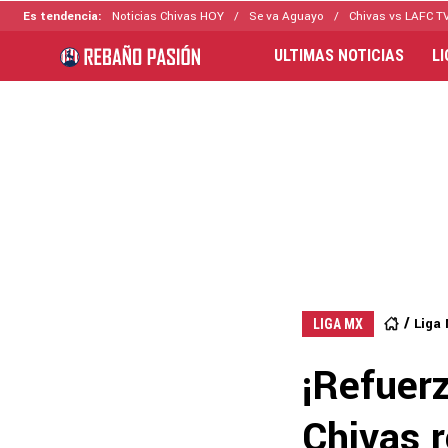
Es tendencia:
Noticias Chivas HOY
Se va Aguayo
Chivas vs LAFC T
ULTIMAS NOTICIAS
L
Liga
LIGA MX
¡Refuer
Chivas r