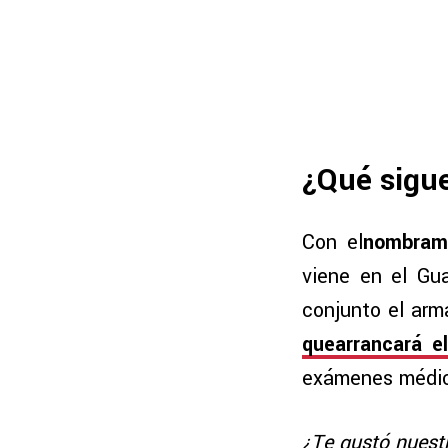
¿Qué sigu
Con el
nombrami
viene en el Gua
conjunto el arm
quearrancará e
exámenes médico
¿Te gustó nuest