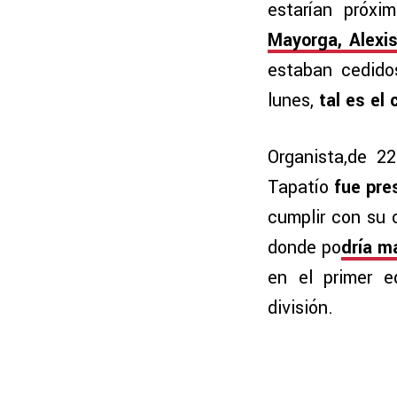
estarían próxi
Mayorga, Alexi
estaban cedidos
lunes,
tal es el
Organista,de 2
Tapatío
fue pres
cumplir con su c
donde po
dría m
en el primer e
división.