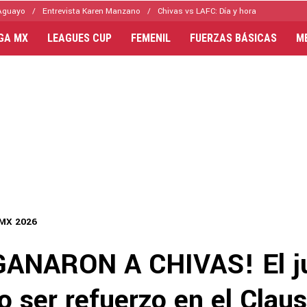
Aguayo
Entrevista Karen Manzano
Chivas vs LAFC: Día y hora
IGA MX
LEAGUES CUP
FEMENIL
FUERZAS BÁSICAS
M
 MX 2026
GANARON A CHIVAS! El j
 ser refuerzo en el Clau