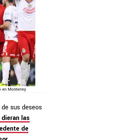
ó en Monterrey
o de sus deseos
dieran las
cedente de
sor