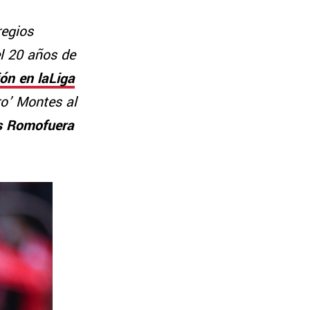
regios
l 20 años de
ón en laLiga
ro’ Montes al
is Romofuera