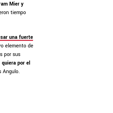
ram Mier y
eron tiempo
sar una fuerte
vo elemento de
s por sus
 quiera por el
s Angulo.