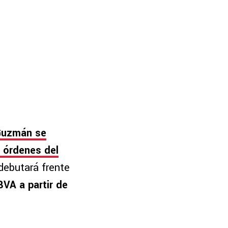
Guzmán se
s órdenes del
ebutará frente
BVA a partir de