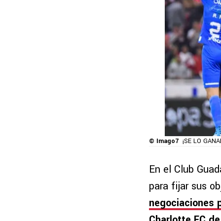
© Imago7
¡SE LO GANAR
En el Club Guad
para fijar sus o
negociaciones 
Charlotte FC de