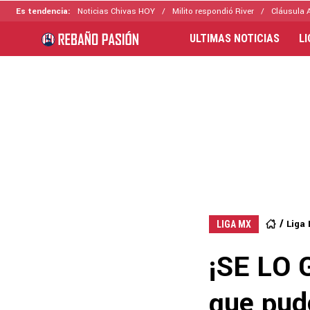
Es tendencia:
Noticias Chivas HOY
Milito respondió River
Cláusula 
ULTIMAS NOTICIAS
L
Liga
LIGA MX
¡SE LO 
que pudo