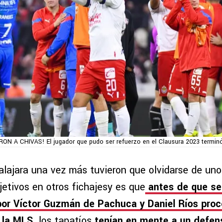
ON A CHIVAS! El jugador que pudo ser refuerzo en el Clausura 2023 termin
alajara una vez más tuvieron que olvidarse de un
bjetivos en otros fichajesy es que
antes de que se 
por Víctor Guzmán de Pachuca y Daniel Ríos pro
 la MLS,
los tapatíos
tenían en mente a un defen