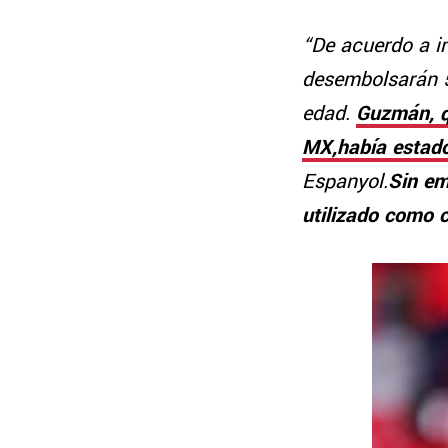
“De acuerdo a i
desembolsarán 5
edad.
Guzmán, q
MX,había estado
Espanyol.
Sin em
utilizado como c