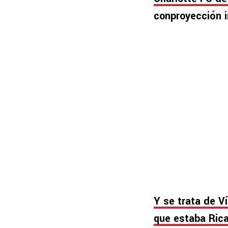
conproyección i
Y se trata de V
que estaba Ric