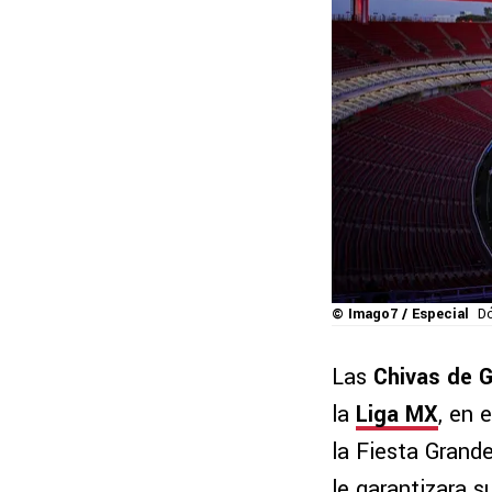
© Imago7 / Especial
Dó
Las
Chivas de G
la
Liga MX
, en 
la Fiesta Grande
le garantizara s