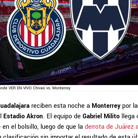
nde VER EN VIVO Chivas vs. Monterrey.
uadalajara
reciben esta noche a
Monterrey
por l
el
Estadio Akron
. El equipo de
Gabriel Milito
llega 
 en el bolsillo, luego de que la
derrota de Juárez 
u clasificación sin importar el resultado de esta 