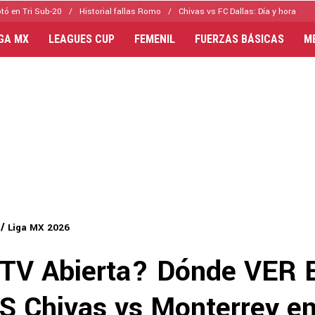
tó en Tri Sub-20
Historial fallas Romo
Chivas vs FC Dallas: Día y hora
IGA MX
LEAGUES CUP
FEMENIL
FUERZAS BÁSICAS
M
Liga MX 2026
 TV Abierta? Dónde VER 
S Chivas vs Monterrey en