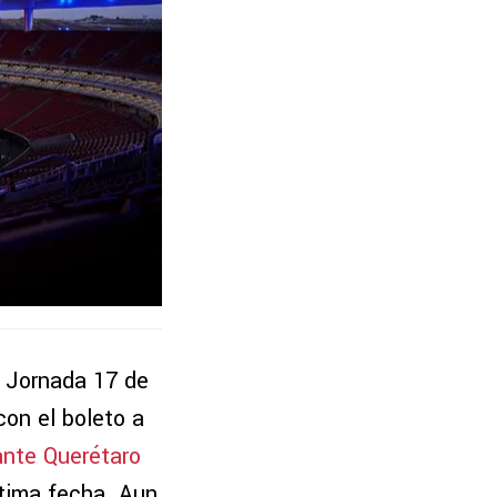
a Jornada 17 de
con el boleto a
ante Querétaro
última fecha. Aun