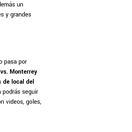
además un
es y grandes
o pasa por
 vs. Monterrey
 de local del
 podrás seguir
on videos, goles,