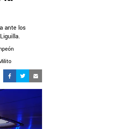
a ante los
iguilla.
ampeón
Milito