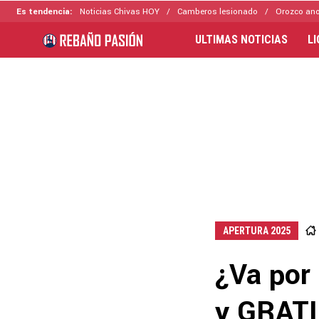
Es tendencia:
Noticias Chivas HOY
Camberos lesionado
Orozco ano
ULTIMAS NOTICIAS
L
APERTURA 2025
¿Va por
y GRATI