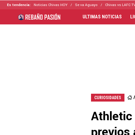
Es tendencia:
Noticias Chivas HOY
Se va Aguayo
Chivas vs LAFC T
ULTIMAS NOTICIAS
L
CURIOSIDADES
Athletic
previos 