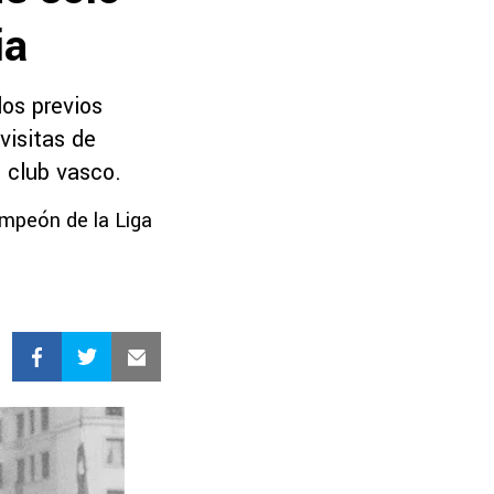
ia
dos previos
visitas de
l club vasco.
ampeón de la Liga