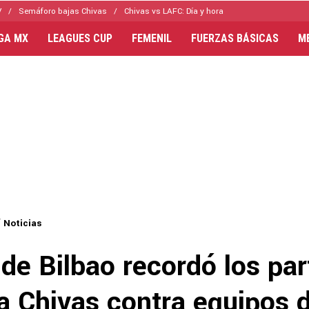
V
Semáforo bajas Chivas
Chivas vs LAFC: Día y hora
IGA MX
LEAGUES CUP
FEMENIL
FUERZAS BÁSICAS
M
Noticias
 de Bilbao recordó los par
a Chivas contra equipos 