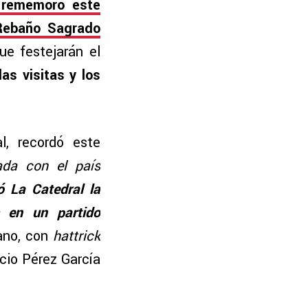
o, rememoró este
 Rebaño Sagrado
ue festejarán el
as visitas y los
l, recordó este
ada con el país
ó La Catedral la
s en un partido
cano, con
hattrick
cio Pérez García