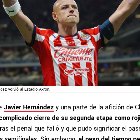
dez volvió al Estadio Akron.
re
Javier Hernández
y una parte de la afición de 
complicado cierre de su segunda etapa como roj
as el penal que falló y que pudo significar el pas
as semifinales. Sin embargo,
el paso del tiempo p