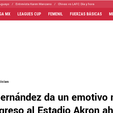
Aguayo
Entrevista Karen Manzano
Chivas vs LAFC: Día y hora
IGA MX
LEAGUES CUP
FEMENIL
FUERZAS BÁSICAS
M
icias
Hernández da un emotivo
greso al Estadio Akron a