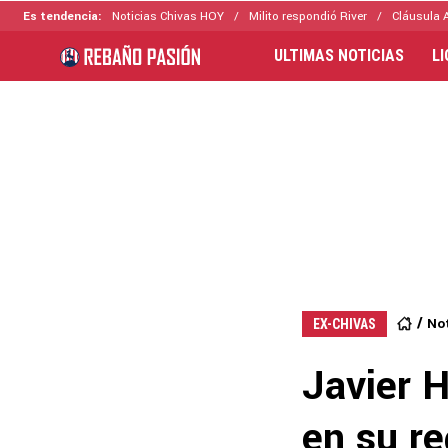
Es tendencia:
Noticias Chivas HOY
Milito respondió River
Cláusula 
ULTIMAS NOTICIAS
L
Not
EX-CHIVAS
Javier 
en su re