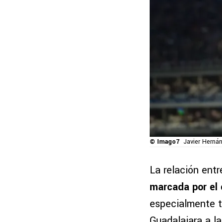
© Imago7
Javier Hernán
La relación ent
marcada por el 
especialmente tr
Guadalajara a l