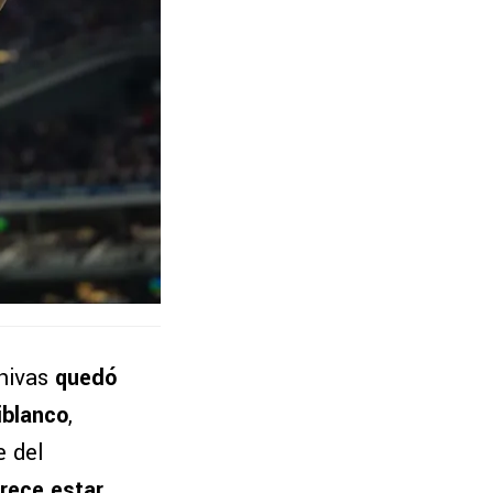
Chivas
quedó
iblanco
,
e del
arece estar