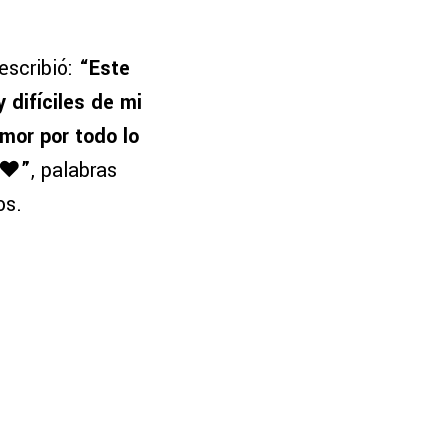
escribió:
“Este
difíciles de mi
mor por todo lo
 ❤️”
, palabras
os.