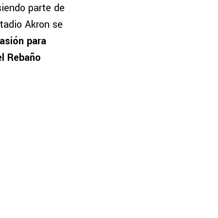
siendo parte de
stadio Akron se
casión para
el Rebaño