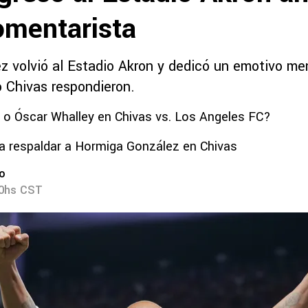
mentarista
z volvió al Estadio Akron y dedicó un emotivo me
o Chivas respondieron.
 o Óscar Whalley en Chivas vs. Los Angeles FC?
ó a respaldar a Hormiga González en Chivas
ro
20hs CST