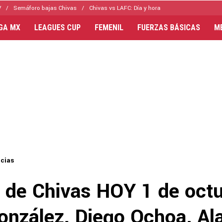
V
Semáforo bajas Chivas
Chivas vs LAFC: Día y hora
IGA MX
LEAGUES CUP
FEMENIL
FUERZAS BÁSICAS
M
icias
s de Chivas HOY 1 de octu
onzález, Diego Ochoa, A