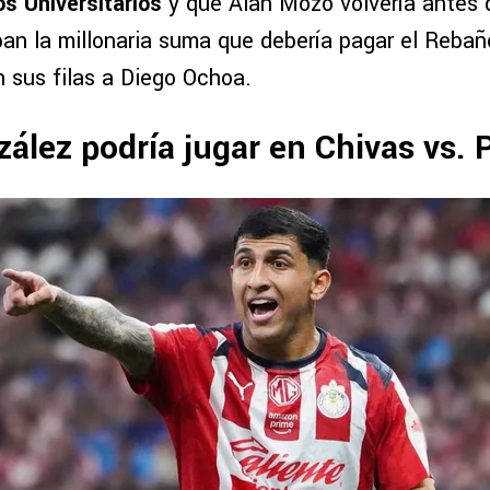
os Universitarios
y que Alan Mozo volvería antes 
pan la millonaria suma que debería pagar el Reba
n sus filas a Diego Ochoa.
ález podría jugar en Chivas vs.