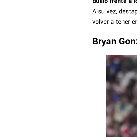
duelo frente a l
A su vez, desta
volver a tener e
Bryan Gonz