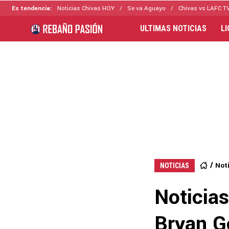
Es tendencia:
Noticias Chivas HOY
Se va Aguayo
Chivas vs LAFC T
ULTIMAS NOTICIAS
L
Not
NOTICIAS
Noticia
Bryan G