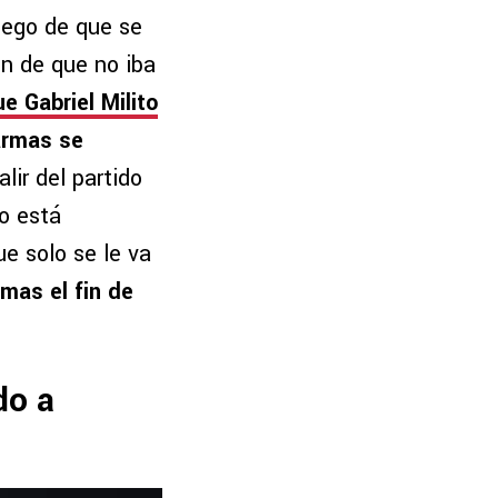
uego de que se
ón de que no iba
e Gabriel Milito
armas se
lir del partido
po está
ue solo se le va
mas el fin de
do a