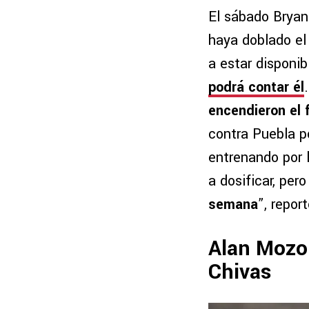
El sábado Bryan
haya doblado el 
a estar disponi
podrá contar él
encendieron el
contra Puebla po
entrenando por l
a dosificar, per
semana
”, repor
Alan Mozo 
Chivas