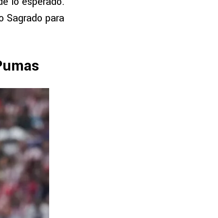
de lo esperado.
ño Sagrado para
 Pumas