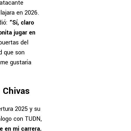
 atacante
alajara en 2026.
dió:
“Sí, claro
onita jugar en
puertas del
ad que son
 me gustaría
n Chivas
rtura 2025 y su
iálogo con TUDN,
e en mi carrera.