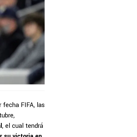
 fecha FIFA, las
tubre,
l
, el cual tendrá
r su victoria en