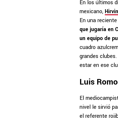
En los últimos d
mexicano,
Hirvi
En una reciente
que jugaría en 
un equipo de p
cuadro azulcrema
grandes clubes.
estar en ese clu
Luis Romo 
El mediocampis
nivel le sirvió 
el referente roj