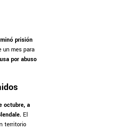
rminó prisión
de un mes para
cusa por abuso
nidos
 octubre, a
Glendale.
El
territorio