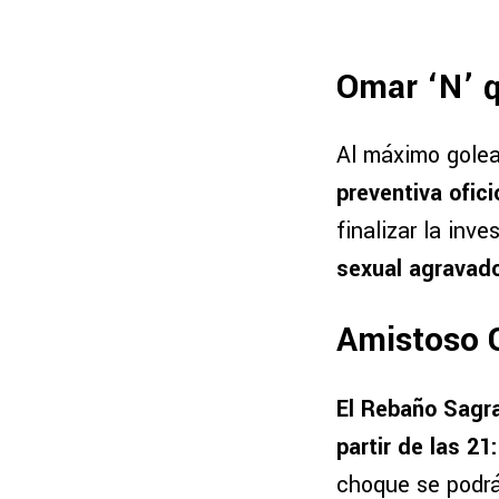
Omar ‘N’ 
Al máximo golea
preventiva ofic
finalizar la inv
sexual agravado
Amistoso C
El Rebaño Sagra
partir de las 2
choque se podrá