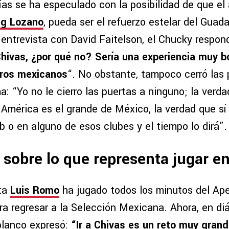
ías se ha especulado con la posibilidad de que el
ng Lozano
, pueda ser el refuerzo estelar del Guad
 entrevista con David Faitelson, el Chucky respon
Chivas, ¿por qué no? Sería una experiencia muy b
uros mexicanos
“. No obstante, tampoco cerró las 
: “Yo no le cierro las puertas a ninguno; la verd
 América es el grande de México, la verdad que sí
b o en alguno de esos clubes y el tiempo lo dirá”.
sobre lo que representa jugar e
ta
Luis Romo
ha jugado todos los minutos del Ape
para regresar a la Selección Mexicana. Ahora, en d
iblanco expresó:
“Ir a Chivas es un reto muy grand