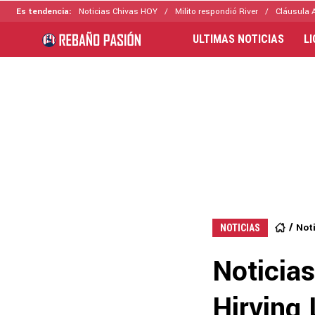
Es tendencia:
Noticias Chivas HOY
Milito respondió River
Cláusula 
ULTIMAS NOTICIAS
L
Not
NOTICIAS
Noticia
Hirving