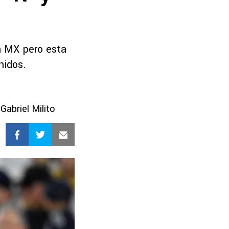
ga MX pero esta
nidos.
abriel Milito