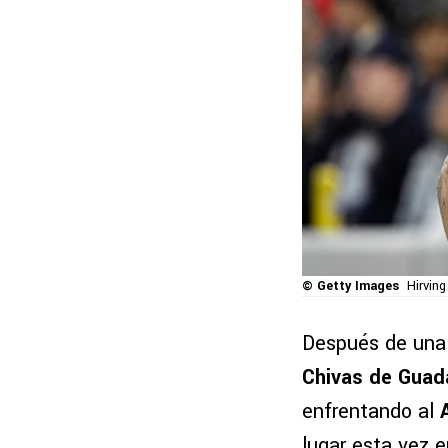
© Getty Images
Hirvin
Después de una 
Chivas de Guada
enfrentando al
lugar esta vez 