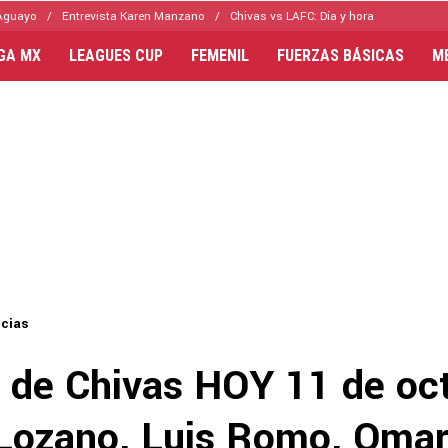
Aguayo
Entrevista Karen Manzano
Chivas vs LAFC: Día y hora
IGA MX
LEAGUES CUP
FEMENIL
FUERZAS BÁSICAS
M
icias
s de Chivas HOY 11 de oc
 Lozano, Luis Romo, Omar