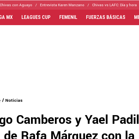
Chivas con Aguayo
Entrevista Karen Manzano
Chivas vs LAFC: Día y hora
IGA MX
LEAGUES CUP
FEMENIL
FUERZAS BÁSICAS
M
Noticias
go Camberos y Yael Padil
n de Rafa Márquez con la