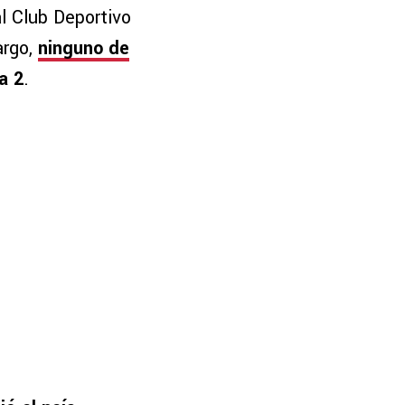
l Club Deportivo
argo,
ninguno de
a 2
.