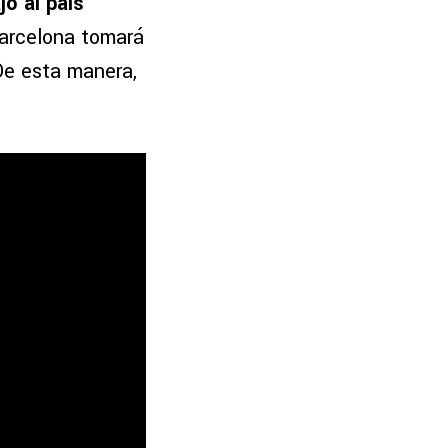
ó al país
Barcelona tomará
De esta manera,