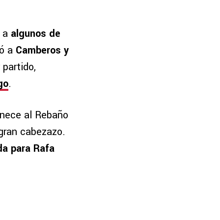
ó a
algunos de
ró a
Camberos y
partido,
go
.
enece al Rebaño
 gran cabezazo.
da para Rafa