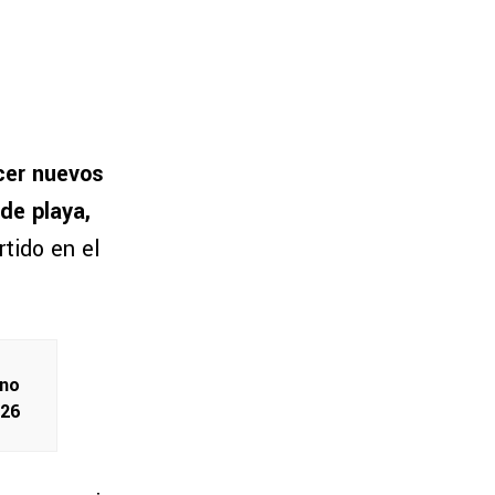
cer nuevos
de playa,
tido en el
 no
026