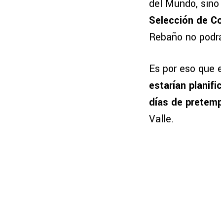
del Mundo, sin
Selección de Co
Rebaño no podrá
Es por eso que 
estarían planif
días de pretem
Valle.