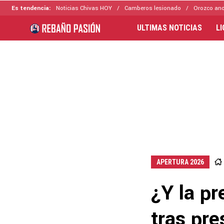
Es tendencia:
Noticias Chivas HOY
Camberos lesionado
Orozco ano
ULTIMAS NOTICIAS
L
APERTURA 2026
¿Y la p
tras pre