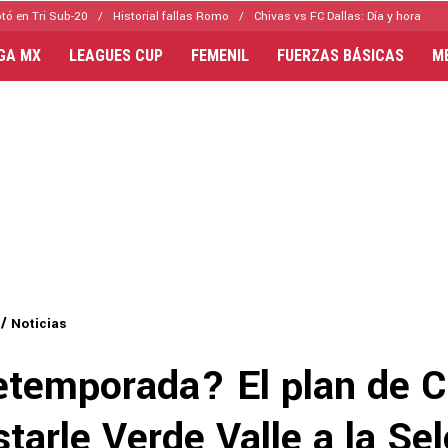
tó en Tri Sub-20
Historial fallas Romo
Chivas vs FC Dallas: Día y hora
IGA MX
LEAGUES CUP
FEMENIL
FUERZAS BÁSICAS
M
Noticias
retemporada? El plan de C
starle Verde Valle a la Se