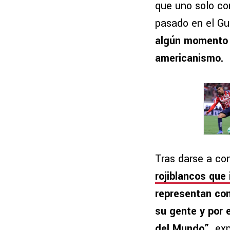
que uno solo co
pasado en el Gu
algún momento l
americanismo.
Tras darse a co
rojiblancos que
representan con
su gente y por 
del Mundo”,
exp