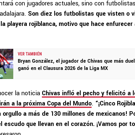
ntará con jugadores actuales, sino con futbolista
adalajara.
Son diez los futbolistas que visten o v
a playera rojiblanca, motivo que hace enfurecer 
VER TAMBIÉN
Bryan González, el jugador de Chivas que más due
ganó en el Clausura 2026 de la Liga MX
nocer la noticia
Chivas infló el pecho y felicitó a 
 irán a la próxima Copa del Mundo
.
“¡Cinco Rojibl
 orgullo a más de 130 millones de mexicanos! Po
el escudo que llevan en el corazón. ¡Vamos por t
resaron.