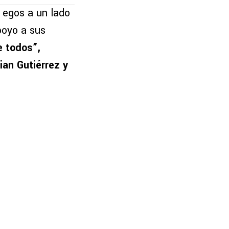
s egos a un lado
poyo a sus
e todos”,
ian Gutiérrez y