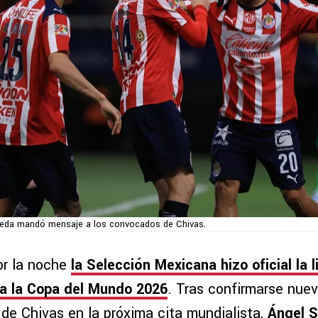
veda mandó mensaje a los convocados de Chivas.
or la noche
la
Selección Mexicana
hizo oficial la 
a la Copa del Mundo 2026
. Tras confirmarse nue
 de Chivas en la próxima cita mundialista,
Ángel S