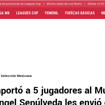
a de posiciones en Leagues Cup
Afición, harta de Luis Romo
Chivas vs FC 
IGA MX
LEAGUES CUP
FEMENIL
FUERZAS BÁSICAS
M
Selección Mexicana
portó a 5 jugadores al M
ngel Sepúlveda les envió