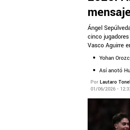
mensaj
Ángel Sepúlveda
cinco jugadores 
Vasco Aguirre e
Yohan Orozco
Así anotó Hu
Por
Lautaro Tonel
01/06/2026 - 12: