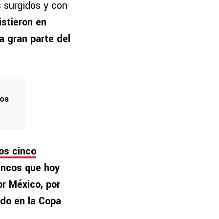
s surgidos y con
istieron en
a gran parte del
los
los cinco
ancos que hoy
r México, por
odo en la Copa