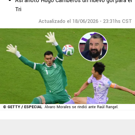
Así anotó Hugo Camberos un nuevo gol para el
Tri
Actualizado el 18/06/2026 - 23:31hs CST
© GETTY / ESPECIAL
Álvaro Morales se rindió ante Raúl Rangel.