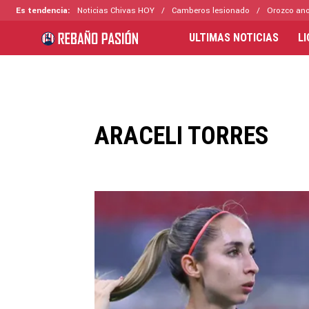
Es tendencia:
Noticias Chivas HOY
Camberos lesionado
Orozco ano
ULTIMAS NOTICIAS
L
ARACELI TORRES