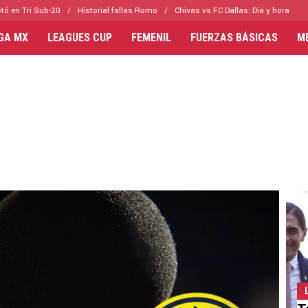
tó en Tri Sub-20
Historial fallas Romo
Chivas vs FC Dallas: Día y hora
IGA MX
LEAGUES CUP
FEMENIL
FUERZAS BÁSICAS
M