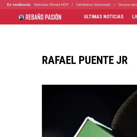
Es tendencia:
Noticias Chivas HOY
Camberos lesionado
Orozco ano
ULTIMAS NOTICIAS
L
RAFAEL PUENTE JR