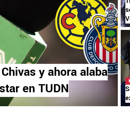
T
s
V
 Chivas y ahora alaba
estar en TUDN
S
e