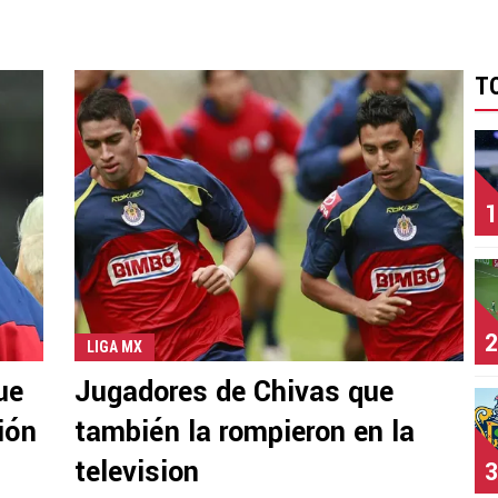
T
1
2
LIGA MX
ue
Jugadores de Chivas que
ión
también la rompieron en la
television
3