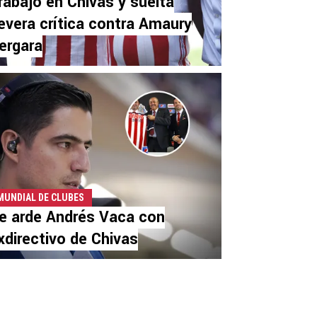
rabajó en Chivas y suelta
evera crítica contra Amaury
ergara
MUNDIAL DE CLUBES
e arde Andrés Vaca con
xdirectivo de Chivas