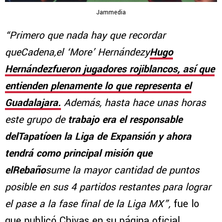
Jammedia
“Primero que nada hay que recordar
queCadena,el ‘More’ Hernándezy
Hugo
Hernándezfueron jugadores rojiblancos, así que
entienden plenamente lo que representa el
Guadalajara.
Además, hasta hace unas horas
este grupo de
trabajo era el responsable
delTapatíoen la Liga de Expansión y ahora
tendrá como principal misión que
elRebaño
sume la mayor cantidad de puntos
posible en sus 4 partidos restantes para lograr
el pase a la fase final de la Liga MX”,
fue lo
que publicó Chivas en su página oficial.