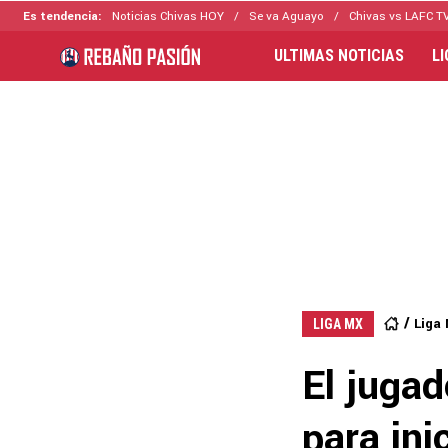
Es tendencia:
Noticias Chivas HOY
Se va Aguayo
Chivas vs LAFC T
ULTIMAS NOTICIAS
L
Liga
LIGA MX
El juga
para ini