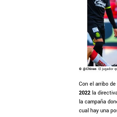
© @Chivas
El jugador 
Con el arribo d
2022
la directi
la campaña do
cual hay una pos