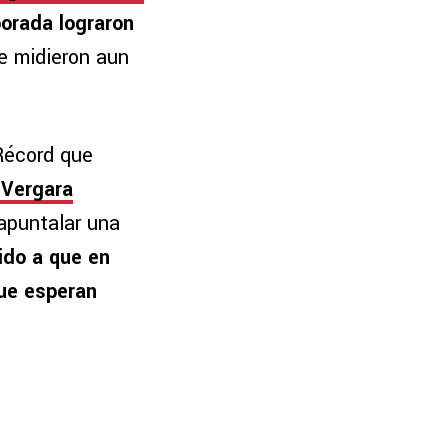
rada lograron
se midieron aun
 Récord que
 Vergara
apuntalar una
do a que en
que esperan