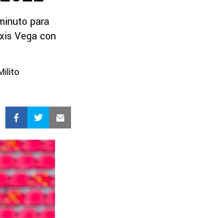
minuto para
exis Vega con
Milito