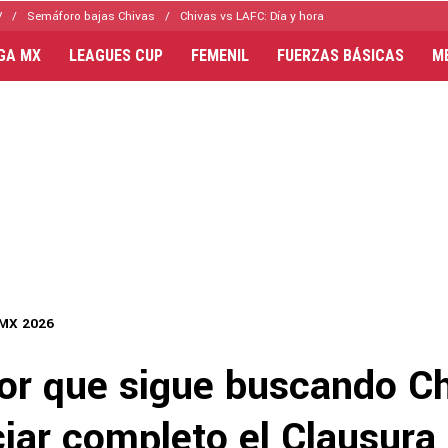
V
Semáforo bajas Chivas
Chivas vs LAFC: Día y hora
IGA MX
LEAGUES CUP
FEMENIL
FUERZAS BÁSICAS
M
 MX 2026
dor que sigue buscando C
ciar completo el Clausur