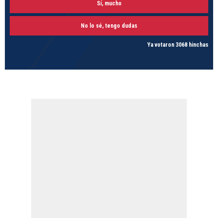
Sí, mucho
No lo sé, tengo dudas
Ya votaron 3068 hinchas