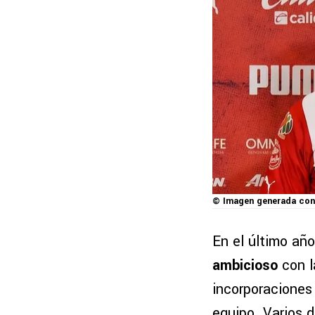
© Imagen generada con
En el último añ
ambicioso
con l
incorporaciones
equipo. Varios d