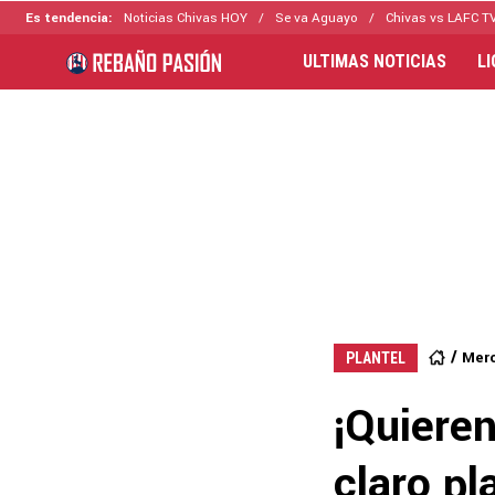
Es tendencia:
Noticias Chivas HOY
Se va Aguayo
Chivas vs LAFC T
ULTIMAS NOTICIAS
L
Merc
PLANTEL
¡Quieren
claro pl