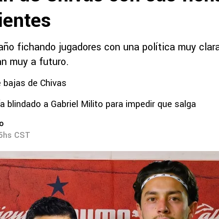
ientes
 año fichando jugadores con una política muy clar
an muy a futuro.
 bajas de Chivas
a blindado a Gabriel Milito para impedir que salga
ro
55hs CST