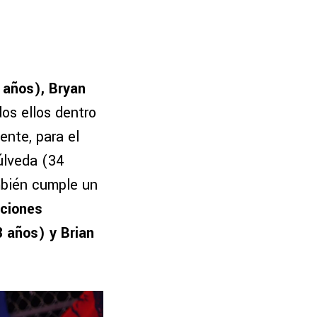
3 años), Bryan
dos ellos dentro
ente, para el
úlveda (34
mbién cumple un
aciones
 años) y Brian