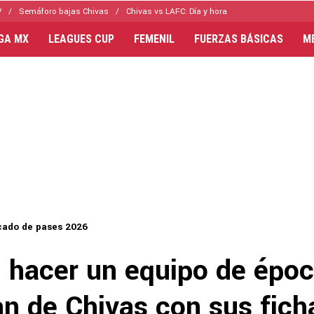
V
Semáforo bajas Chivas
Chivas vs LAFC: Día y hora
IGA MX
LEAGUES CUP
FEMENIL
FUERZAS BÁSICAS
M
ado de pases 2026
 hacer un equipo de époc
an de Chivas con sus fich