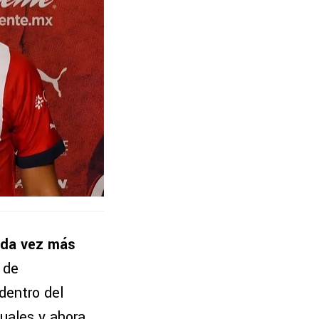
ada vez más
 de
dentro del
uales y ahora,