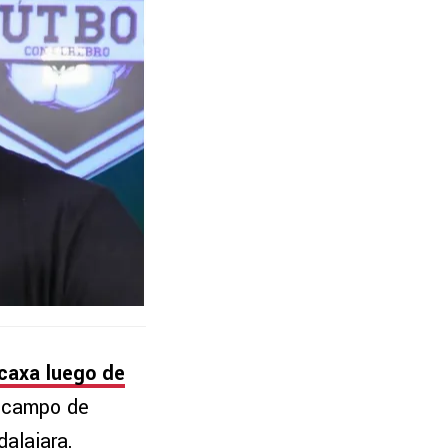
ecaxa luego de
l campo de
alajara,