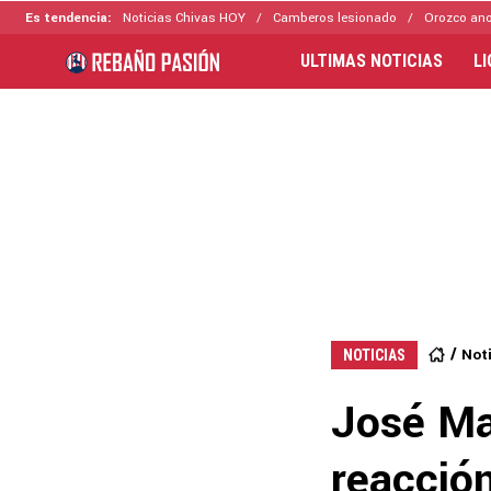
Es tendencia:
Noticias Chivas HOY
Camberos lesionado
Orozco ano
ULTIMAS NOTICIAS
L
Not
NOTICIAS
José Mar
reacció