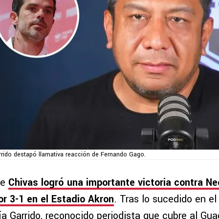
ido destapó llamativa reacción de Fernando Gago.
he
Chivas logró una importante victoria contra N
r 3-1 en el Estadio Akron
. Tras lo sucedido en e
a Garrido, reconocido periodista que cubre al Guad