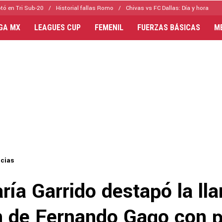
tó en Tri Sub-20
Historial fallas Romo
Chivas vs FC Dallas: Día y hora
IGA MX
LEAGUES CUP
FEMENIL
FUERZAS BÁSICAS
M
icias
ía Garrido destapó la ll
n de Fernando Gago con p