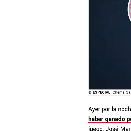
© ESPECIAL
Chema Garr
Ayer por la noc
haber ganado po
juego, José Marí