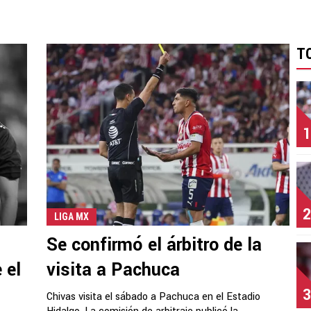
T
1
2
LIGA MX
Se confirmó el árbitro de la
 el
visita a Pachuca
3
Chivas visita el sábado a Pachuca en el Estadio