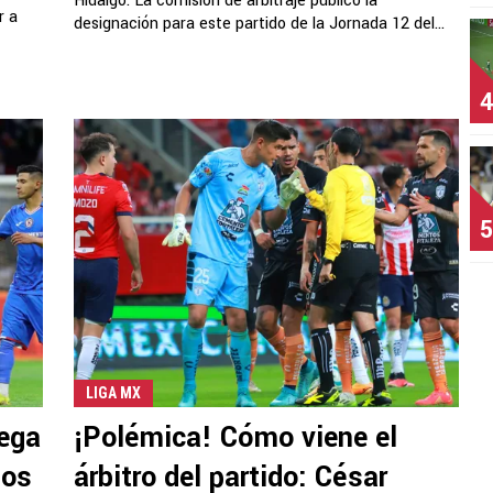
Hidalgo. La comisión de arbitraje publicó la
r a
designación para este partido de la Jornada 12 del...
4
5
LIGA MX
lega
¡Polémica! Cómo viene el
mos
árbitro del partido: César