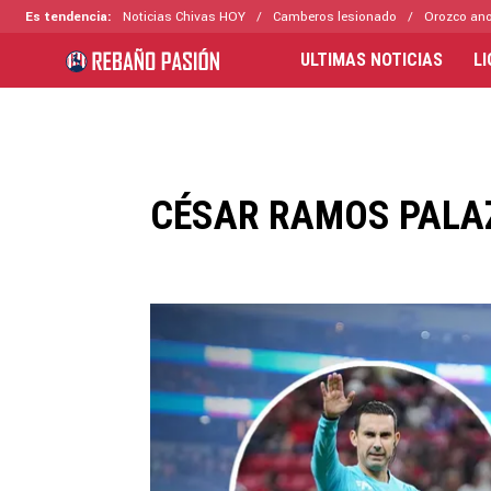
Es tendencia:
Noticias Chivas HOY
Camberos lesionado
Orozco ano
ULTIMAS NOTICIAS
L
CÉSAR RAMOS PALA