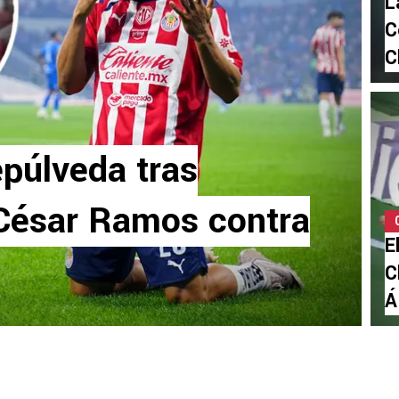
L
C
C
epúlveda tras
César Ramos contra
E
C
Á