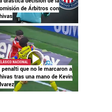
a drástica decisión de la
omisión de Árbitros con
hivas
CLÁSICO NACIONAL
l penalti que no le marcaron a
hivas tras una mano de Kevin
lvarez