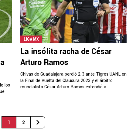
LIGA MX
La insólita racha de César
ra
Arturo Ramos
Chivas de Guadalajara perdió 2-3 ante Tigres UANL en
la Final de Vuelta del Clausura 2023 y el árbitro
de los
mundialista César Arturo Ramos extendió a...
que
1
2