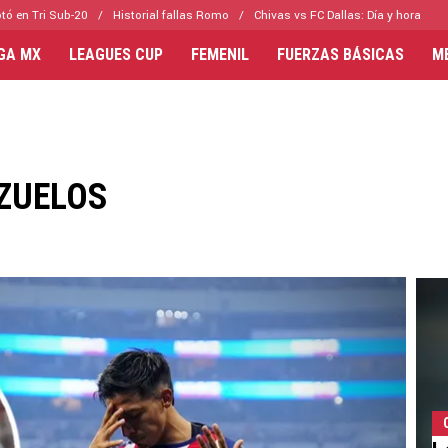
tó en Tri Sub-20
Historial fallas Romo
Chivas vs FC Dallas: Día y hora
IGA MX
LEAGUES CUP
FEMENIL
FUERZAS BÁSICAS
M
ZUELOS