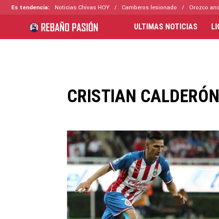
Es tendencia:
Noticias Chivas HOY
Camberos lesionado
Orozco ano
ULTIMAS NOTICIAS
L
CRISTIAN CALDERÓN 