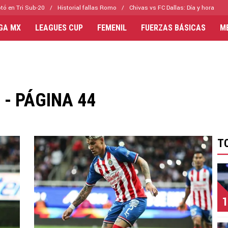
tó en Tri Sub-20
Historial fallas Romo
Chivas vs FC Dallas: Día y hora
IGA MX
LEAGUES CUP
FEMENIL
FUERZAS BÁSICAS
M
- PÁGINA 44
T
1