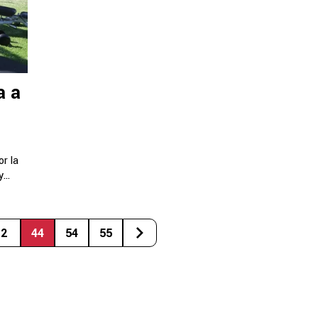
a a
r la
...
2
44
54
55