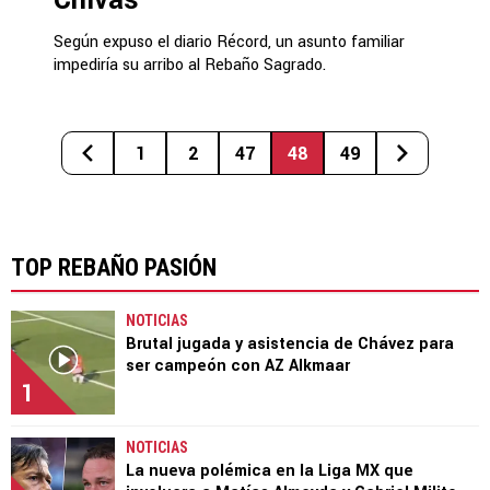
Chivas
Según expuso el diario Récord, un asunto familiar
impediría su arribo al Rebaño Sagrado.
1
2
47
48
49
TOP REBAÑO PASIÓN
NOTICIAS
Brutal jugada y asistencia de Chávez para
ser campeón con AZ Alkmaar
1
NOTICIAS
La nueva polémica en la Liga MX que