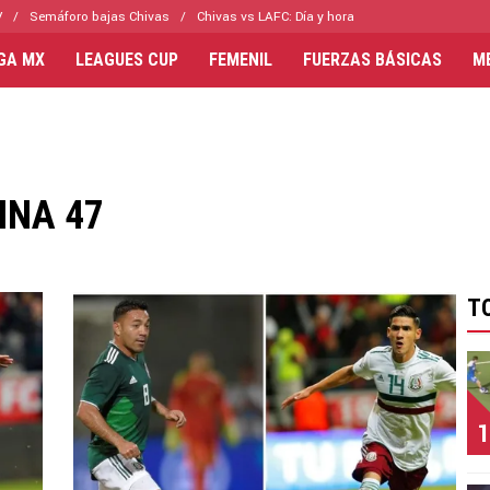
V
Semáforo bajas Chivas
Chivas vs LAFC: Día y hora
IGA MX
LEAGUES CUP
FEMENIL
FUERZAS BÁSICAS
M
INA 47
T
1