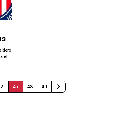
as
sideró
a el
2
47
48
49