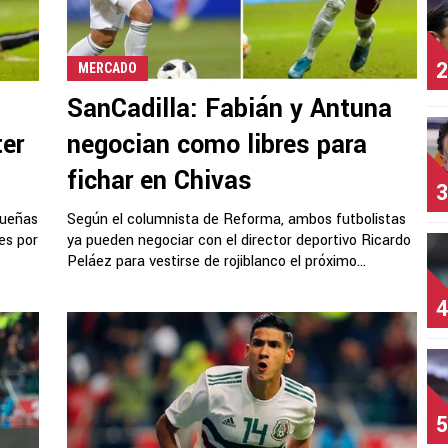
2
MERCADO
SanCadilla: Fabián y Antuna
er
negocian como libres para
fichar en Chivas
3
dueñas
Según el columnista de Reforma, ambos futbolistas
es por
ya pueden negociar con el director deportivo Ricardo
Peláez para vestirse de rojiblanco el próximo...
4
5