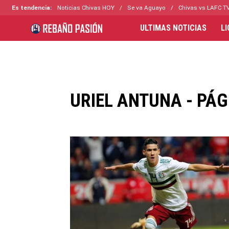
Es tendencia:
Noticias Chivas HOY
Se va Aguayo
Chivas vs LAFC T
ULTIMAS NOTICIAS
L
URIEL ANTUNA - PÁG