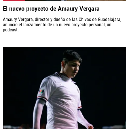
Rebaño Pasión, al igual que Futbol Sites, es una
El nuevo proyecto de Amaury Vergara
compañía perteneciente a Better Collective. Todos
los derechos reservados.
Amaury Vergara, director y dueño de las Chivas de Guadalajara,
anunció el lanzamiento de un nuevo proyecto personal, un
podcast.