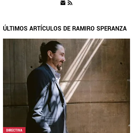
NOTICIAS
ÚLTIMOS ARTÍCULOS DE RAMIRO SPERANZA
QUIENES SOMOS
|
STAFF
|
CONTACTO
|
ESCRIBE EN REBAÑO PASIÓN
Rebaño Pasión es una sección especial del portal
Bolavip.com con información destinada a los fans del Club
Chivas.
Esta sección no tiene relación alguna con el club. Para visitar
el sitio oficial
haz click aquí
Términos y Condiciones
Políticas de Privacidad
Política Editorial
Ad Choices
DIRECTIVA