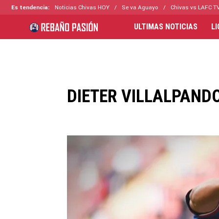
Es tendencia:
Noticias Chivas HOY
Se va Aguayo
Chivas vs LAFC T
ULTIMAS NOTICIAS
L
DIETER VILLALPAND