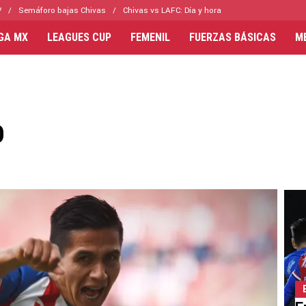
V
Semáforo bajas Chivas
Chivas vs LAFC: Día y hora
IGA MX
LEAGUES CUP
FEMENIL
FUERZAS BÁSICAS
M
O