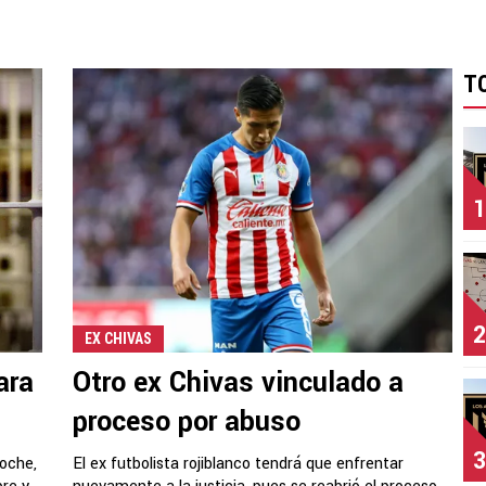
T
1
2
EX CHIVAS
ara
Otro ex Chivas vinculado a
proceso por abuso
3
noche,
El ex futbolista rojiblanco tendrá que enfrentar