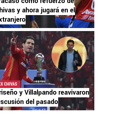
racasó como refuerzo de
hivas y ahora jugará en el
xtranjero
EX CHIVAS
riseño y Villalpando reavivaron
iscusión del pasado