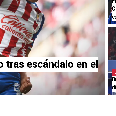
F
C
e
 tras escándalo en el
B
d