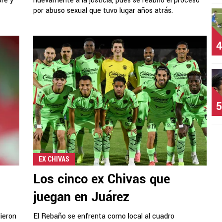
bre y
nuevamente a la justicia, pues se reabrió el proceso
por abuso sexual que tuvo lugar años atrás.
4
5
EX CHIVAS
Los cinco ex Chivas que
juegan en Juárez
dieron
El Rebaño se enfrenta como local al cuadro