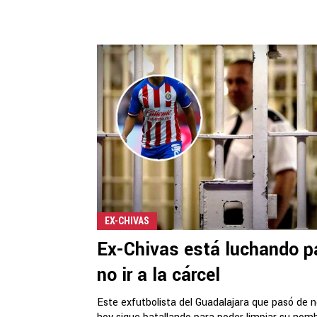
EX-CHIVAS
Ex-Chivas está luchando p
no ir a la cárcel
Este exfutbolista del Guadalajara que pasó de 