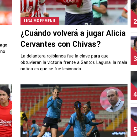
2
LIGA MX FEMENIL
¿Cuándo volverá a jugar Alicia
Cervantes con Chivas?
argo
ino
La delantera rojiblanca fue la clave para que
3
obtuvieran la victoria frente a Santos Laguna, la mala
notica es que se fue lesionada.
4
5