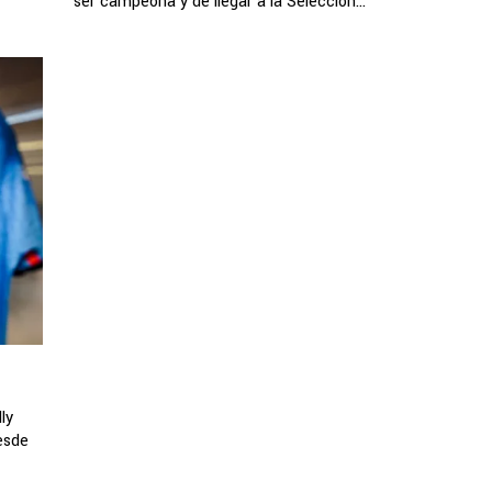
ser campeona y de llegar a la Selección...
ly
esde