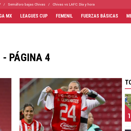
V
Semáforo bajas Chivas
Chivas vs LAFC: Día y hora
IGA MX
LEAGUES CUP
FEMENIL
FUERZAS BÁSICAS
M
- PÁGINA 4
T
1