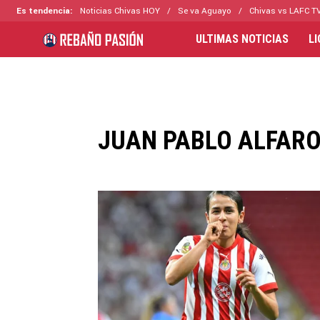
Es tendencia:
Noticias Chivas HOY
Se va Aguayo
Chivas vs LAFC T
ULTIMAS NOTICIAS
L
JUAN PABLO ALFARO 