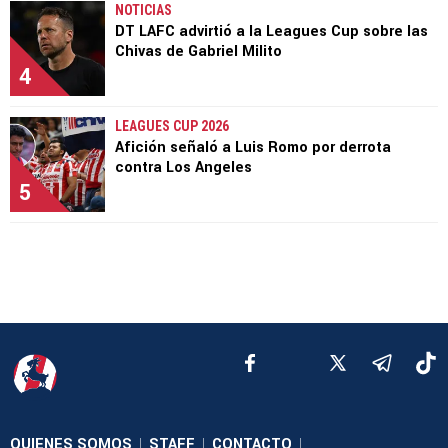
NOTICIAS
DT LAFC advirtió a la Leagues Cup sobre las
Chivas de Gabriel Milito
4
LEAGUES CUP 2026
Afición señaló a Luis Romo por derrota
contra Los Angeles
5
QUIENES SOMOS
STAFF
CONTACTO
|
|
|