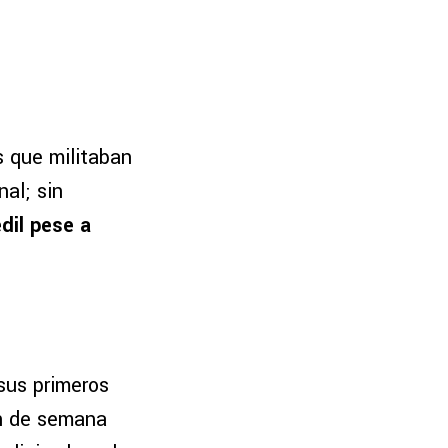
s que militaban
al; sin
edil pese a
sus primeros
in de semana