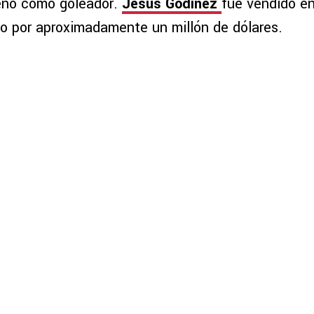
renó como goleador.
Jesús Godínez
fue vendido en
co por aproximadamente un millón de dólares.