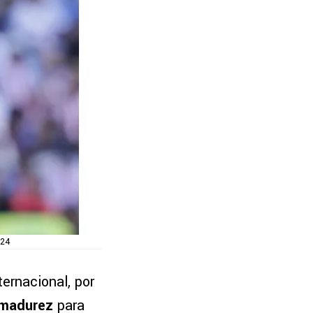
024
ernacional, por
e madurez
para