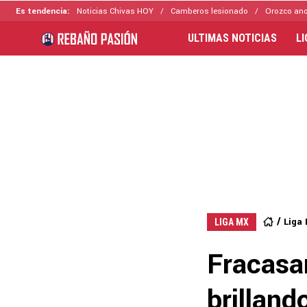
Es tendencia:
Noticias Chivas HOY
Camberos lesionado
Orozco ano
ULTIMAS NOTICIAS
L
Liga
LIGA MX
Fracasa
brilland