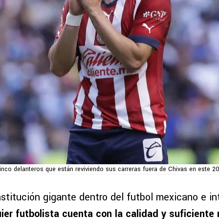
inco delanteros que están reviviendo sus carreras fuera de Chivas en este 2
stitución gigante dentro del futbol mexicano e int
ier futbolista cuenta con la calidad y suficient