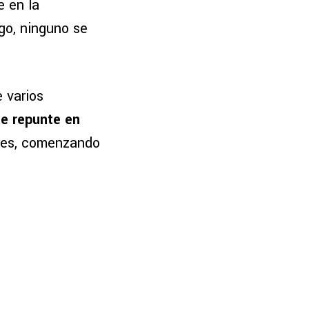
e en la
go, ninguno se
 varios
te repunte en
ores, comenzando