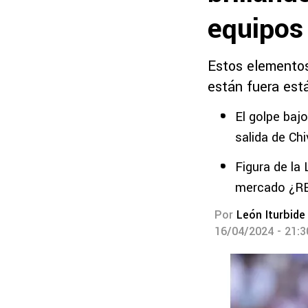
equipos
Estos elementos
están fuera est
El golpe baj
salida de Ch
Figura de la 
mercado ¿R
Por
León Iturbide
16/04/2024 - 21: