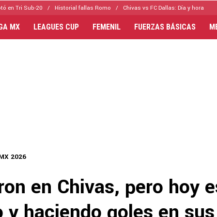
tó en Tri Sub-20
Historial fallas Romo
Chivas vs FC Dallas: Día y hora
IGA MX
LEAGUES CUP
FEMENIL
FUERZAS BÁSICAS
M
 MX 2026
ron en Chivas, pero hoy e
o y haciendo goles en su