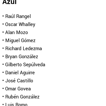
Azul
•⁠ ⁠Raúl Rangel
•⁠ ⁠Oscar Whalley
•⁠ ⁠Alan Mozo
•⁠ ⁠Miguel Gómez
•⁠ ⁠Richard Ledezma
•⁠ ⁠Bryan González
•⁠ ⁠Gilberto Sepúlveda
•⁠ ⁠Daniel Aguirre
•⁠ ⁠José Castillo
•⁠ ⁠Omar Govea
•⁠ ⁠Rubén González
•⁠ ⁠Luis Romo