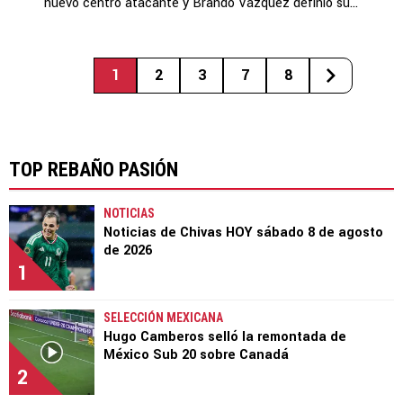
nuevo centro atacante y Brando Vázquez definió su...
1
2
3
7
8
TOP REBAÑO PASIÓN
NOTICIAS
Noticias de Chivas HOY sábado 8 de agosto
de 2026
1
SELECCIÓN MEXICANA
Hugo Camberos selló la remontada de
México Sub 20 sobre Canadá
2