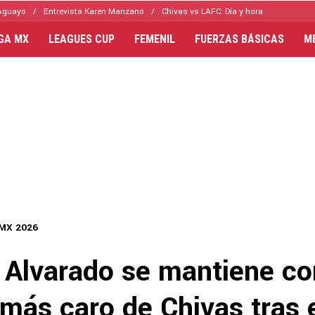
Aguayo
Entrevista Karen Manzano
Chivas vs LAFC: Día y hora
IGA MX
LEAGUES CUP
FEMENIL
FUERZAS BÁSICAS
M
 MX 2026
 Alvarado se mantiene co
más caro de Chivas tras 