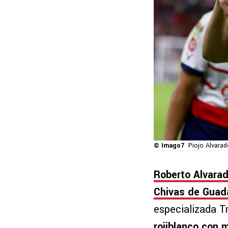
© Imago7
Piojo Alvarad
Roberto Alvara
Chivas de Guada
especializada T
rojiblanco con 