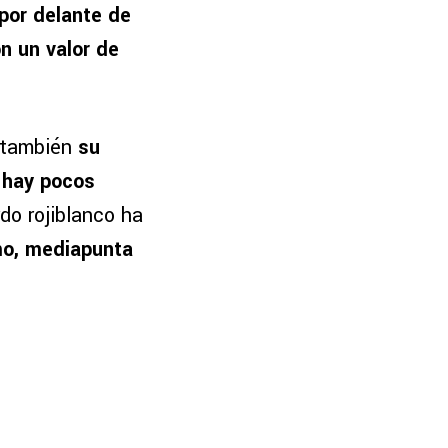
 por delante de
n un valor de
o también
su
 hay pocos
rdo rojiblanco ha
o, mediapunta