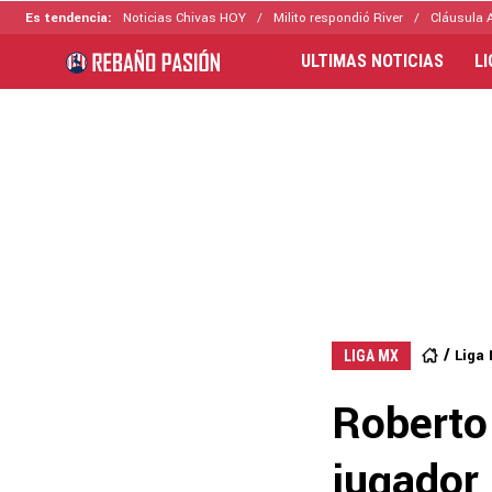
Es tendencia:
Noticias Chivas HOY
Milito respondió River
Cláusula 
ULTIMAS NOTICIAS
L
Liga
LIGA MX
Roberto
jugador 